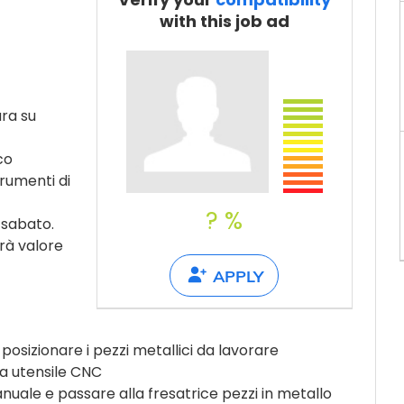
Tell a friend
with this job ad
ura su
co
trumenti di
? %
l sabato.
rà valore
APPLY
posizionare i pezzi metallici da lavorare
a utensile CNC
ale e passare alla fresatrice pezzi in metallo