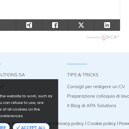
Powered by
LUTIONS SA
TIPS & TRICKS
o?
Consigli per redigere un CV
i
Preparazione colloquio di lav
the website to work, such as
u can refuse to use, are
Il Blog di APA Solutions
e of all cookies on the
 preferences.
A. Tutti i diritti riservati |
Privacy policy
|
Cookie policy
| Pow
URE
ACCEPT ALL