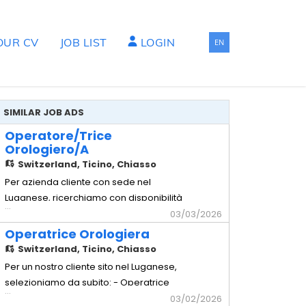
OUR CV
JOB LIST
LOGIN
EN
SIMILAR JOB ADS
Operatore/trice
Orologiero/a
Switzerland,
Ticino, Chiasso
Per azienda cliente con sede nel
Luganese, ricerchiamo con disponibilità
...
immediata un: Operatore/trice
03/03/2026
Orologiero/a MANSIONARIO: -
Operatrice Orologiera
Applicazione e montaggio delle sfere sui
Switzerland,
Ticino, Chiasso
quadranti, operando con elevata
Per un nostro cliente sito nel Luganese,
precisione e attenzione ai particolari -
selezioniamo da subito: - Operatrice
...
Corretta gestione di componenti, utensili
Orologiera Mansionario - Montaggio e
03/02/2026