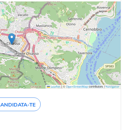
|
©
contributors |
Leaflet
OpenStreetMap
Navigator
ANDIDATA-TE