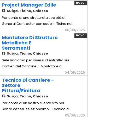
arredamento d'alta gamma sul territorio.
NOVO!
Project Manager Edile
Mansionario - Montaggio arredi: Posa in
Suíça,
Ticino, Chiasso
opera e montaggio millimetrico di arredi
Per conto di una strutturata società di
completi e mobili su misura. -
General Contractor con sede in Ticino nel
...
Installazione cucine: Assemb
Luganese, selezioniamo per l'inserimento
06/08/2026
a tempo indeterminato di un Project
NOVO!
Montatore Di Strutture
Manager Edile esperto nella gestione di
Metalliche E
Serramenti
commesse civili e commerciali chiavi in
Suíça,
Ticino, Chiasso
mano. Principali mansioni: -
Coordinamento integrale delle
Selezioniamo per diversi clienti attivi sui
cantieri del Cantone, - Montatore di
...
Strutture Metalliche e Serramenti
04/08/2026
Principali mansioni: - Posa e montaggio
Tecnico Di Cantiere -
in cantiere di carpenteria pesante e
Settore
Pittura/Finitura
leggera (parapetti, scale antincendio,
Suíça,
Ticino, Chiasso
tettoie). - Installazione di facciate
continue in alluminio/vetro e
Per conto di un nostro cliente sito nel
Sopra ceneri, selezioniamo: Tecnico di
...
Cantiere - Settore Pittura/Finitura
03/08/2026