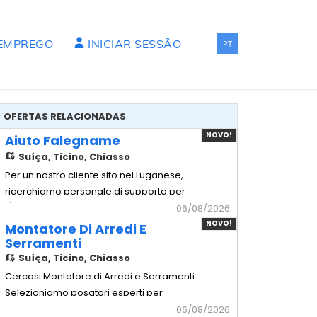
 EMPREGO
INICIAR SESSÃO
PT
OFERTAS RELACIONADAS
NOVO!
Aiuto Falegname
Suíça,
Ticino, Chiasso
Per un nostro cliente sito nel Luganese,
ricerchiamo personale di supporto per
...
squadre di montaggio di arredi di alta
06/08/2026
Gamma. - Aiuto Falegname Mansionario
NOVO!
Montatore Di Arredi E
- Assistenza tecnica: Supporto operativo
Serramenti
ai falegnami qualificati durante le
Suíça,
Ticino, Chiasso
lavorazioni in posa. - Movimentazione
Cercasi Montatore di Arredi e Serramenti
carichi: Spostamento e movim
Selezioniamo posatori esperti per
...
cantieri civili, commerciali e progetti di
06/08/2026