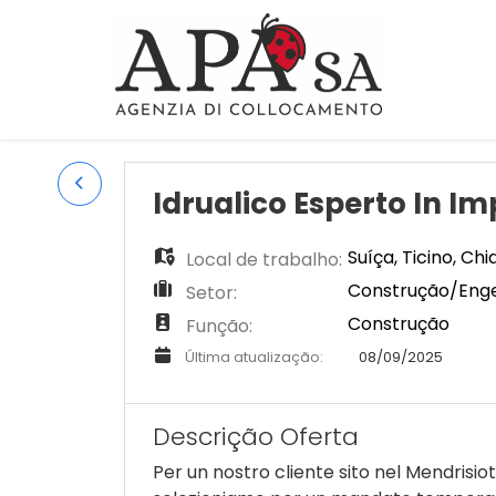
Idrualico Esperto In Im
Suíça
,
Ticino
,
Chi
Local de trabalho:
Construção/Engen
Setor:
Construção
Função:
Última atualização:
08/09/2025
Descrição Oferta
Per un nostro cliente sito nel Mendrisiot