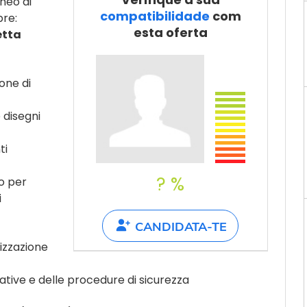
neo di
Partilha com
compatibilidade
com
bre:
um amigo
esta oferta
etta
one di
 disegni
ti
? %
o per
i
CANDIDATA-TE
lizzazione
ive e delle procedure di sicurezza