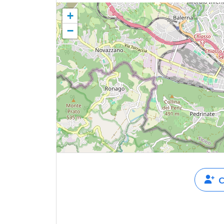
+
−
C