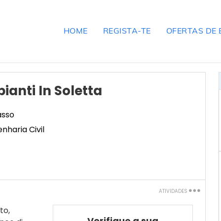
HOME
REGISTA-TE
OFERTAS DE
pianti In Soletta
asso
haria Civil
ATIVIDADES
Imprimir
to,
Verifique a sua