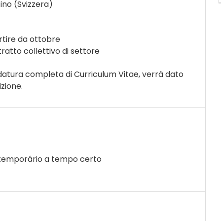
cino (Svizzera)
tire da ottobre
tto collettivo di settore
idatura completa di Curriculum Vitae, verrà dato
izione.
temporário a tempo certo