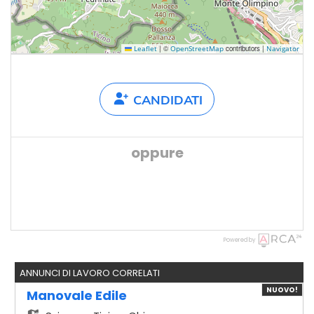
|
©
contributors |
Leaflet
OpenStreetMap
Navigator
CANDIDATI
oppure
Powered by
ANNUNCI DI LAVORO CORRELATI
NUOVO!
Manovale Edile