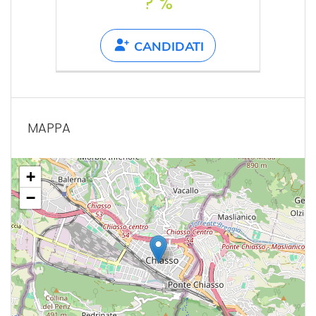
? %
CANDIDATI
MAPPA
+
−