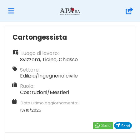
Home
Cartongessista
Luogo di lavoro:
Offerte
Svizzera
,
Ticino
,
Chiasso
Settore:
di
Carica
Edilizia/Ingegneria civile
Ruolo:
Costruzioni/Mestieri
lavoro
il
Login
Data ultimo aggiornamento:
13/10/2025
CV
Lingua
Send