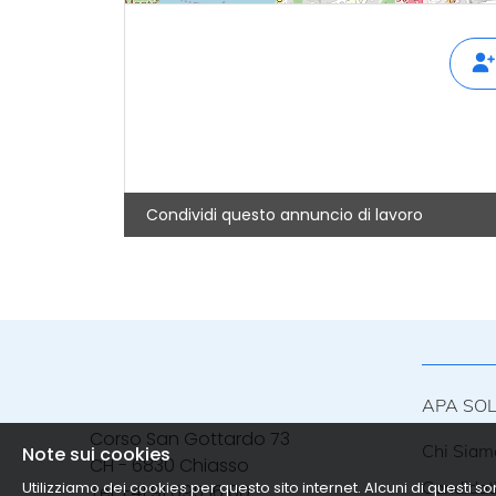
Condividi questo annuncio di lavoro
APA SO
Corso San Gottardo 73
Chi Siam
Note sui cookies
CH - 6830 Chiasso
Candidat
Utilizziamo dei cookies per questo sito internet. Alcuni di questi so
Tel
+41 91 695 16 00