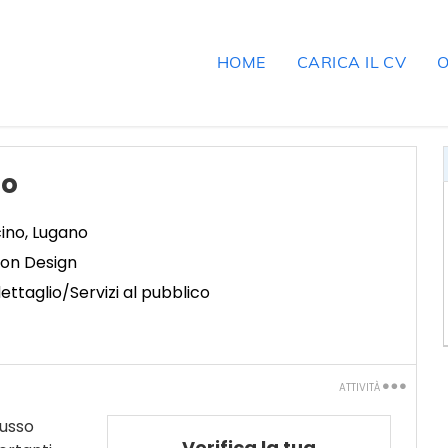
HOME
CARICA IL CV
O
to
cino
,
Lugano
on Design
ettaglio/Servizi al pubblico
ATTIVITÀ
Stampa
lusso
Verifica la tua