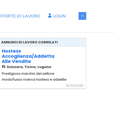
FFERTE DI LAVORO
LOGIN
IT
ANNUNCI DI LAVORO CORRELATI
Hostess
Accoglienza/addetta
Alle Vendite
Svizzera,
Ticino, Lugano
Prestigioso marchio del settore
moda/lusso ricerca hostess e addette
...
alle vendite per importanti eventi
16/10/2025
esclusivi. Requisiti richiesti: - Attitudine al
contatto con il pubblico e ottime doti
comunicative - Velocità e attenzione ai
dettagli - Spirito di squadra Mansioni
principali: - Preparazione me