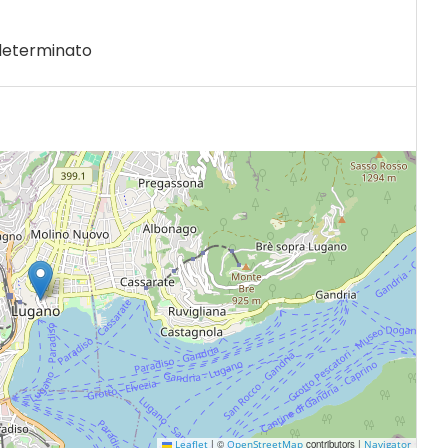
determinato
|
©
contributors |
Leaflet
OpenStreetMap
Navigator