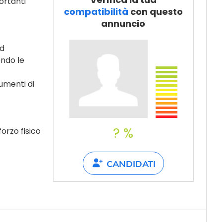
ortanti
Dillo a un
compatibilità
con questo
amico
annuncio
ed
endo le
umenti di
? %
forzo fisico
CANDIDATI