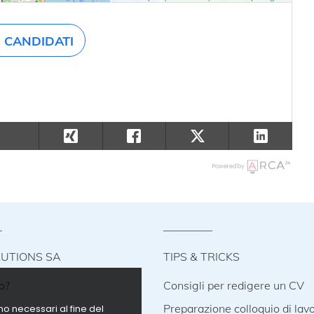
CANDIDATI
Powered by
LUTIONS SA
TIPS & TRICKS
o?
Consigli per redigere un CV
i
Preparazione colloquio di lav
no necessari al fine del