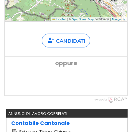
|
©
contributors |
Leaflet
OpenStreetMap
Navigator
CANDIDATI
oppure
Powered by
ANNUNCI DI LAVORO CORRELATI
Contabile Cantonale
Svizzera,
Ticino, Chiasso