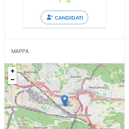
? %
CANDIDATI
MAPPA
+
−