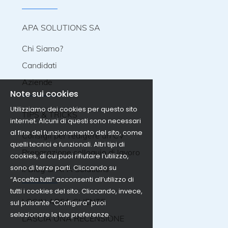
- Disponibilité dès avril 2026 Les candidats
intéressés sont invités à envoyer un
dossier de candidature complet (CV,
APA SOLUTIONS SA
certificats de travail et diplômes) à
l'adresse suivante :
Chi Siamo?
michael.cros@apasolutions.ch
Candidati
Aziende
Note sui cookies
Utilizziamo dei cookies per questo sito
TIPS & TRICKS
internet. Alcuni di questi sono necessari
al fine del funzionamento del sito, come
Consigli per redigere un CV
quelli tecnici e funzionali. Altri tipi di
Preparazione colloquio di lavoro
cookies, di cui puoi rifiutare l’utilizzo,
sono di terze parti. Cliccando su
Il Blog di APA Solutions
“Accetta tutti” acconsenti all’utilizzo di
tutti i cookies del sito. Cliccando, invece,
LOGIN AREA CLIENTE
sul pulsante “Configura” puoi
selezionare le tue preferenze.
LASCIA UNA RECENSIONE