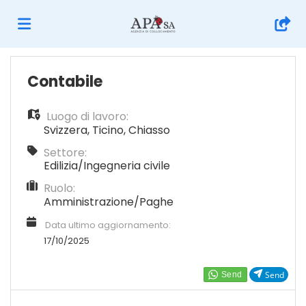
Home
Contabile
Luogo di lavoro:
Offerte
Svizzera
,
Ticino
,
Chiasso
Settore:
di
Carica
Edilizia/Ingegneria civile
Ruolo:
Amministrazione/Paghe
lavoro
il
Login
Data ultimo aggiornamento:
17/10/2025
CV
Lingua
Send