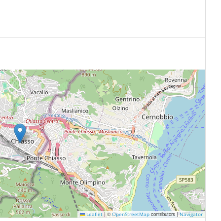
|
©
contributors |
Leaflet
OpenStreetMap
Navigator