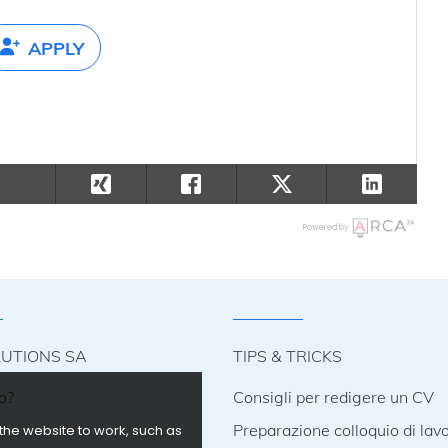
APPLY
Powered by
LUTIONS SA
TIPS & TRICKS
o?
Consigli per redigere un CV
i
Preparazione colloquio di lav
the website to work, such as