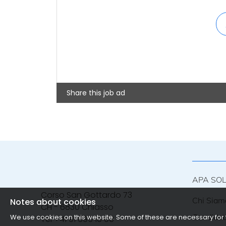
Share this job ad
APA SO
Corso San Gottardo 73
Chi Siam
Notes about cookies
CH - 6830 Chiasso
Candidat
We use cookies on this website. Some of these are necessary for 
Tel
+41 91 695 16 00