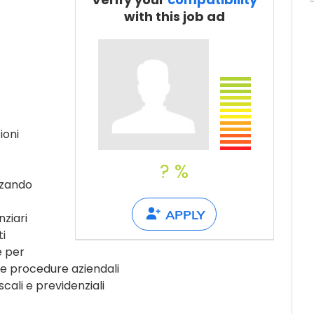
Tell a friend
with this job ad
ioni
? %
izzando
APPLY
nziari
ti
e per
le procedure aziendali
cali e previdenziali