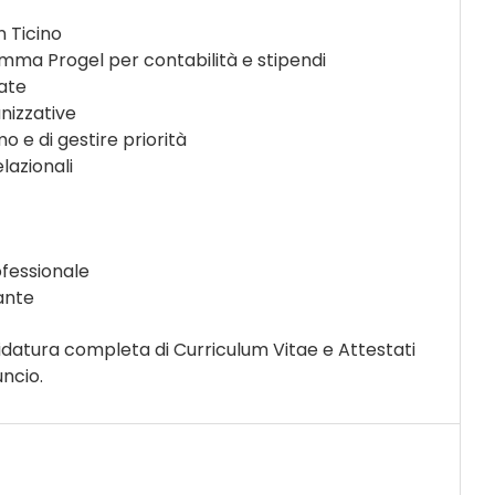
n Ticino
ma Progel per contabilità e stipendi
late
nizzative
 e di gestire priorità
azionali
ofessionale
ante
didatura completa di Curriculum Vitae e Attestati
ncio.