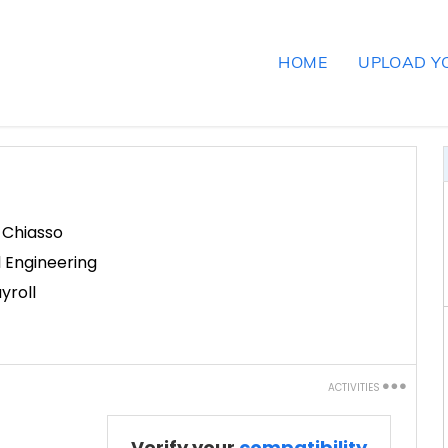
HOME
UPLOAD Y
,
Chiasso
l Engineering
yroll
ACTIVITIES
Print
Verify your
compatibility