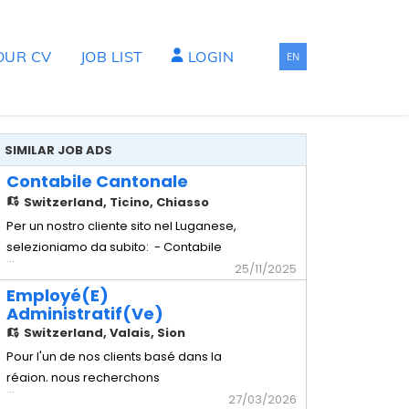
OUR CV
JOB LIST
LOGIN
EN
SIMILAR JOB ADS
Contabile Cantonale
Switzerland,
Ticino, Chiasso
Per un nostro cliente sito nel Luganese,
selezioniamo da subito: - Contabile
...
Cantonale Mansionario - Tenuta della
25/11/2025
contabilità generale e analitica
Employé(e)
dell'azienda - Predisposizione del
Administratif(ve)
bilancio e rendiconti vari finanziari -
Switzerland,
Valais, Sion
Gestione della fatturazione e del
Pour l'un de nos clients basé dans la
pagamento dei fornitori - Gestione degli
région, nous recherchons
...
immédiatement un(e) : Employé(e)
27/03/2026