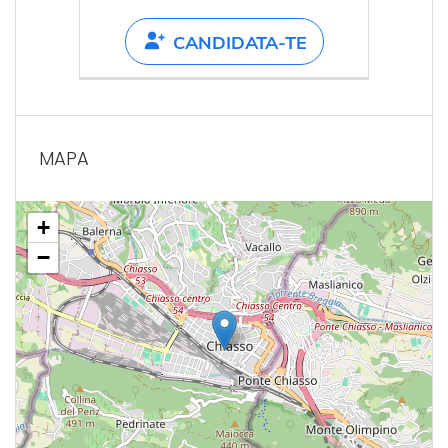
CANDIDATA-TE
MAPA
+
−