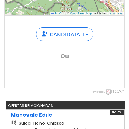
|
©
contributors |
Leaflet
OpenStreetMap
Navigator
CANDIDATA-TE
Ou
Powered by
OFERTAS RELACIONADAS
NOVO!
Manovale Edile
Suíça,
Ticino, Chiasso