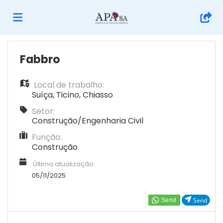
Página
Fabbro
Local de trabalho:
inicial
Ofertas
Suíça
,
Ticino
,
Chiasso
Setor:
de
Regista-
Construção/Engenharia Civil
Função:
Construção
emprego
te
Iniciar
Última atualização:
05/11/2025
sessão
Língua
Send