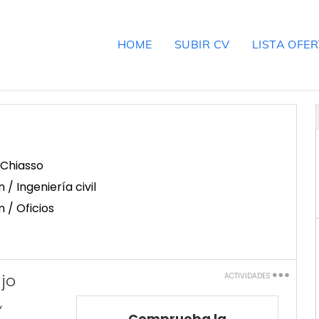
HOME
SUBIR CV
LISTA OFE
Chiasso
/ Ingeniería civil
 / Oficios
jo
ACTIVIDADES
Imprimir
,
Comprueba la