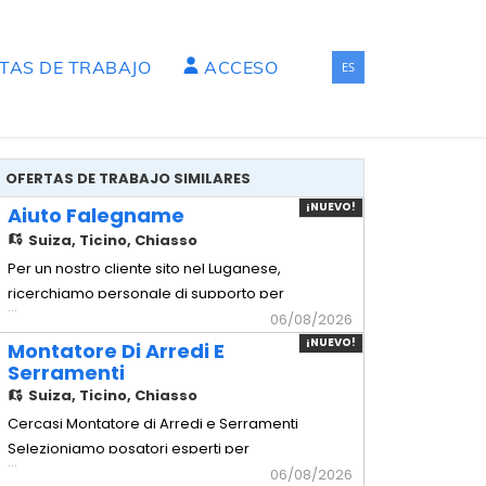
RTAS DE TRABAJO
ACCESO
ES
OFERTAS DE TRABAJO SIMILARES
¡NUEVO!
Aiuto Falegname
Suiza,
Ticino, Chiasso
Per un nostro cliente sito nel Luganese,
ricerchiamo personale di supporto per
...
squadre di montaggio di arredi di alta
06/08/2026
Gamma. - Aiuto Falegname Mansionario
¡NUEVO!
Montatore Di Arredi E
- Assistenza tecnica: Supporto operativo
Serramenti
ai falegnami qualificati durante le
Suiza,
Ticino, Chiasso
lavorazioni in posa. - Movimentazione
Cercasi Montatore di Arredi e Serramenti
carichi: Spostamento e movim
Selezioniamo posatori esperti per
...
cantieri civili, commerciali e progetti di
06/08/2026