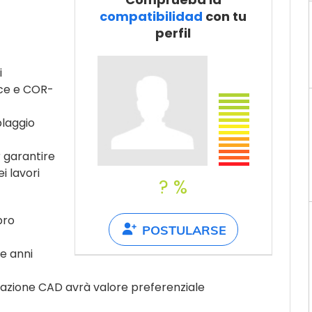
Recomienda a
compatibilidad
con tu
un amigo
perfil
i
olce e COR-
blaggio
 garantire
i lavori
? %
bro
POSTULARSE
e anni
tazione CAD avrà valore preferenziale