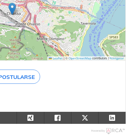
|
©
contributors |
Leaflet
OpenStreetMap
Navigator
POSTULARSE
Powered by