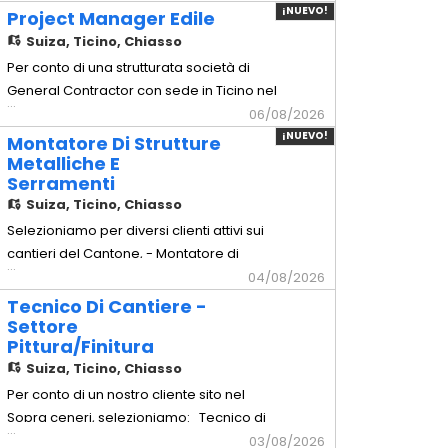
arredamento d'alta gamma sul territorio.
¡NUEVO!
Project Manager Edile
Mansionario - Montaggio arredi: Posa in
Suiza,
Ticino, Chiasso
opera e montaggio millimetrico di arredi
Per conto di una strutturata società di
completi e mobili su misura. -
General Contractor con sede in Ticino nel
...
Installazione cucine: Assemb
Luganese, selezioniamo per l'inserimento
06/08/2026
a tempo indeterminato di un Project
¡NUEVO!
Montatore Di Strutture
Manager Edile esperto nella gestione di
Metalliche E
Serramenti
commesse civili e commerciali chiavi in
Suiza,
Ticino, Chiasso
mano. Principali mansioni: -
Coordinamento integrale delle
Selezioniamo per diversi clienti attivi sui
cantieri del Cantone, - Montatore di
...
Strutture Metalliche e Serramenti
04/08/2026
Principali mansioni: - Posa e montaggio
Tecnico Di Cantiere -
in cantiere di carpenteria pesante e
Settore
Pittura/Finitura
leggera (parapetti, scale antincendio,
Suiza,
Ticino, Chiasso
tettoie). - Installazione di facciate
continue in alluminio/vetro e
Per conto di un nostro cliente sito nel
Sopra ceneri, selezioniamo: Tecnico di
...
Cantiere - Settore Pittura/Finitura
03/08/2026