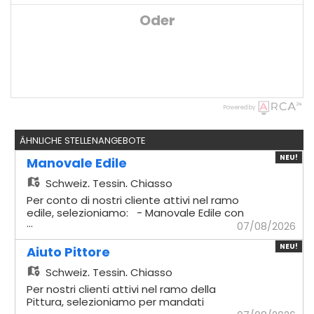
Oder
Powered by
ÄHNLICHE STELLENANGEBOTE
NEU!
Manovale Edile
Schweiz,
Tessin, Chiasso
Per conto di nostri cliente attivi nel ramo
edile, selezioniamo: - Manovale Edile con
...
esperienza Mansionario - Logistica
07/08/2026
materiali: Gestione
NEU!
dell'approvvigionamento e del trasporto
Aiuto Pittore
dei materiali necessari in cantiere. -
Schweiz,
Tessin, Chiasso
Preparazione impasti: Miscelazione e
preparazione accurata di malte e
Per nostri clienti attivi nel ramo della
composti cementizi. - Supporto
Pittura, selezioniamo per mandati
...
demolizioni: Assistenza diretta ai muratori