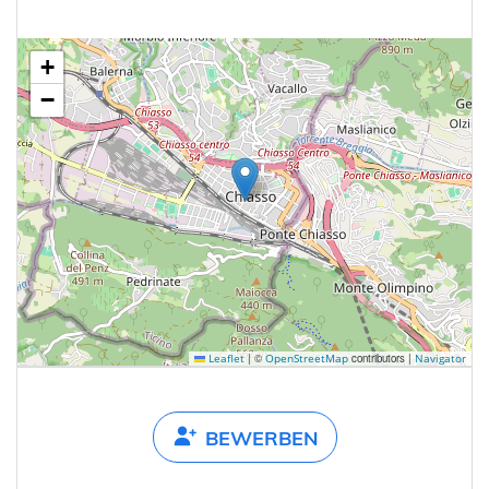
+
−
|
©
contributors |
Leaflet
OpenStreetMap
Navigator
BEWERBEN