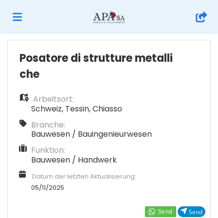
Home
Posatore di strutture metalli
che
Stellen
Arbeitsort:
Schweiz
,
Tessin
,
Chiasso
Lebenslauf
Branche:
Bauwesen / Bauingenieurwesen
Funktion:
hochladen
Anmelden
Bauwesen / Handwerk
Datum der letzten Aktualisierung:
Sprache
05/11/2025
Send