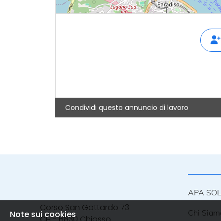
Condividi questo annuncio di lavoro
APA SO
Corso San Gottardo 73
Chi Siam
Note sui cookies
CH - 6830 Chiasso