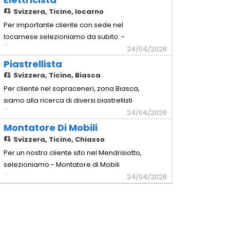
Comprovata capacità a lavorare in
Svizzera,
Ticino, locarno
maniera autonoma - Possesso
Per importante cliente con sede nel
dell'attrezzatura di base - Disponibilità a
locarnese selezioniamo da subito: -
...
lavorare in Trasferta in Svizzera Interna
Elettricista Mansioni - Installazione e
24/04/2026
Offr
manutenzione di impianti elettrici civili e
Piastrellista
industriali - Cablaggio e montaggio di
Svizzera,
Ticino, Biasca
quadri elettrici, prese, interruttori e altri
Per cliente nel sopraceneri, zona Biasca,
componenti - Posa di cavi, canaline e
siamo alla ricerca di diversi piastrellisti
...
tubazioni elettriche
con comprovata esperienza si lavorerà
24/04/2026
su strutture di privati ed industriali
Montatore Di Mobili
attrezzatura propria richiesta (esclusa la
Svizzera,
Ticino, Chiasso
tagliapistrelle)
Per un nostro cliente sito nel Mendrisiotto,
selezioniamo - Montatore di Mobili
...
Requisiti richiesti - Comprovata
24/04/2026
esperienza pluriennale nella mansione -
Comprovata capacità a lavorare in
maniera autonoma - Possesso
dell'attrezzatura di base - Disponibilità a