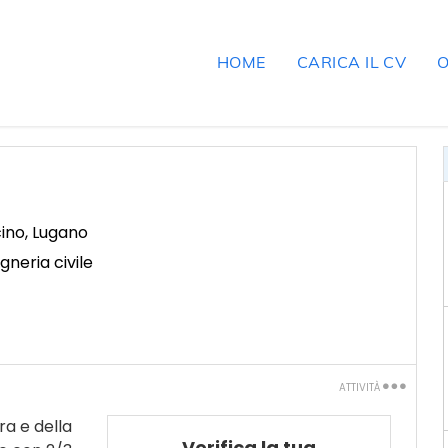
HOME
CARICA IL CV
O
cino
,
Lugano
egneria civile
ATTIVITÀ
Stampa
ra e della
Verifica la tua