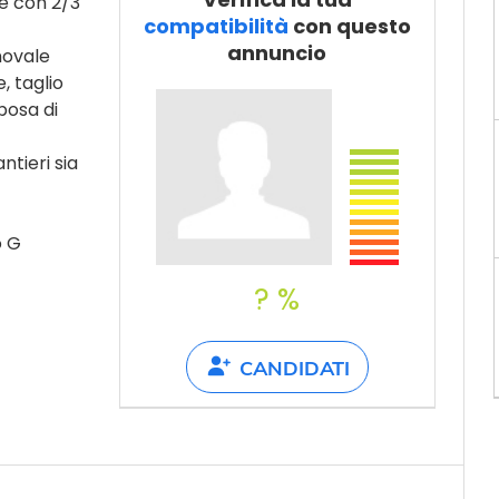
e con 2/3
Dillo a un
compatibilità
con questo
amico
annuncio
novale
, taglio
posa di
ntieri sia
o G
? %
CANDIDATI