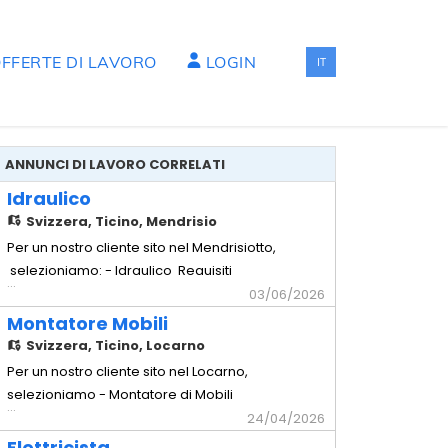
FFERTE DI LAVORO
LOGIN
IT
ANNUNCI DI LAVORO CORRELATI
Idraulico
Svizzera,
Ticino, Mendrisio
Per un nostro cliente sito nel Mendrisiotto,
selezioniamo: - Idraulico Requisiti
...
richiesti - Comprovata esperienza in
03/06/2026
cantiere - Impianti sottomuro - Solette -
Montatore Mobili
Capacità di lavorare in autonomia -
Svizzera,
Ticino, Locarno
Disponibilità immediata Offriamo -
Per un nostro cliente sito nel Locarno,
Contratto temporaneo con possibilità di
selezioniamo - Montatore di Mobili
...
rinnovo - Stipendio secondo
Requisiti richiesti - Comprovata
24/04/2026
esperienza pluriennale nella mansione -
Elettricista