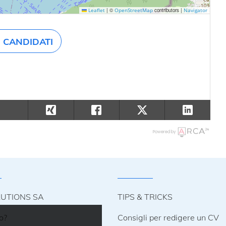
|
©
contributors |
Leaflet
OpenStreetMap
Navigator
CANDIDATI
Powered by
LUTIONS SA
TIPS & TRICKS
o?
Consigli per redigere un CV