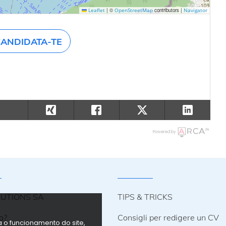
|
©
contributors |
Leaflet
OpenStreetMap
Navigator
ANDIDATA-TE
Powered by
LUTIONS SA
TIPS & TRICKS
o?
Consigli per redigere un CV
ra o funcionamento do site,