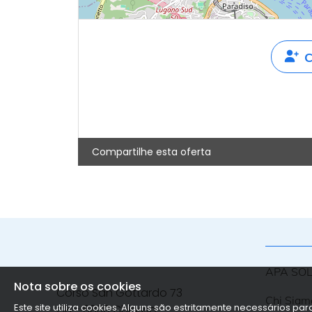
C
Compartilhe esta oferta
APA SO
Nota sobre os cookies
Corso San Gottardo 73
Chi Siam
Este site utiliza cookies. Alguns são estritamente necessários pa
CH - 6830 Chiasso