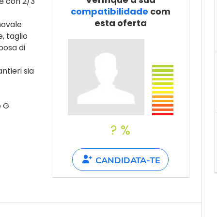
e con 2/3
Partilha com
compatibilidade
com
um amigo
esta oferta
novale
, taglio
posa di
ntieri sia
o G
? %
CANDIDATA-TE