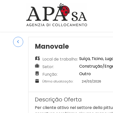
Manovale
Suíça
,
Ticino
,
Lug
Local de trabalho:
Construção/Engen
Setor:
Outro
Função:
Última atualização:
24/03/2026
Descrição Oferta
Per cliente attivo nel settore della pittu