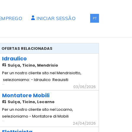
 EMPREGO
INICIAR SESSÃO
PT
OFERTAS RELACIONADAS
Idraulico
Suíça,
Ticino, Mendrisio
Per un nostro cliente sito nel Mendrisiotto,
selezioniamo: - Idraulico Requisiti
...
richiesti - Comprovata esperienza in
03/06/2026
cantiere - Impianti sottomuro - Solette -
Montatore Mobili
Capacità di lavorare in autonomia -
Suíça,
Ticino, Locarno
Disponibilità immediata Offriamo -
Per un nostro cliente sito nel Locarno,
Contratto temporaneo con possibilità di
selezioniamo - Montatore di Mobili
...
rinnovo - Stipendio secondo
Requisiti richiesti - Comprovata
24/04/2026
esperienza pluriennale nella mansione -
Elettricista