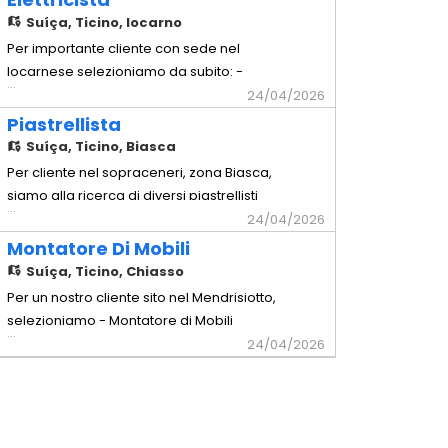
Comprovata capacità a lavorare in
Suíça,
Ticino, locarno
maniera autonoma - Possesso
Per importante cliente con sede nel
dell'attrezzatura di base - Disponibilità a
locarnese selezioniamo da subito: -
...
lavorare in Trasferta in Svizzera Interna
Elettricista Mansioni - Installazione e
24/04/2026
Offr
manutenzione di impianti elettrici civili e
Piastrellista
industriali - Cablaggio e montaggio di
Suíça,
Ticino, Biasca
quadri elettrici, prese, interruttori e altri
Per cliente nel sopraceneri, zona Biasca,
componenti - Posa di cavi, canaline e
siamo alla ricerca di diversi piastrellisti
...
tubazioni elettriche
con comprovata esperienza si lavorerà
24/04/2026
su strutture di privati ed industriali
Montatore Di Mobili
attrezzatura propria richiesta (esclusa la
Suíça,
Ticino, Chiasso
tagliapistrelle)
Per un nostro cliente sito nel Mendrisiotto,
selezioniamo - Montatore di Mobili
...
Requisiti richiesti - Comprovata
24/04/2026
esperienza pluriennale nella mansione -
Comprovata capacità a lavorare in
maniera autonoma - Possesso
dell'attrezzatura di base - Disponibilità a