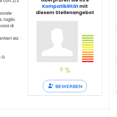
e con 2/3
Teilen
Kompatibilität
mit
diesem Stellenangebot
novale
, taglio
posa di
ntieri sia
o G
? %
BEWERBEN