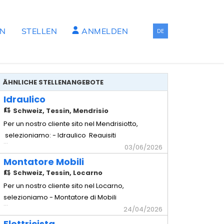
EN
STELLEN
ANMELDEN
DE
ÄHNLICHE STELLENANGEBOTE
Idraulico
Schweiz,
Tessin, Mendrisio
Per un nostro cliente sito nel Mendrisiotto,
selezioniamo: - Idraulico Requisiti
...
richiesti - Comprovata esperienza in
03/06/2026
cantiere - Impianti sottomuro - Solette -
Montatore Mobili
Capacità di lavorare in autonomia -
Schweiz,
Tessin, Locarno
Disponibilità immediata Offriamo -
Per un nostro cliente sito nel Locarno,
Contratto temporaneo con possibilità di
selezioniamo - Montatore di Mobili
...
rinnovo - Stipendio secondo
Requisiti richiesti - Comprovata
24/04/2026
esperienza pluriennale nella mansione -
Elettricista