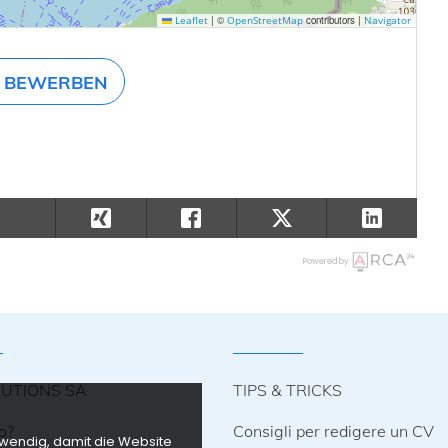
|
©
contributors |
Leaflet
OpenStreetMap
Navigator
BEWERBEN
Powered by
LUTIONS SA
TIPS & TRICKS
o?
Consigli per redigere un CV
twendig, damit die Website