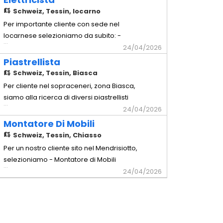
Comprovata capacità a lavorare in
Schweiz,
Tessin, locarno
maniera autonoma - Possesso
Per importante cliente con sede nel
dell'attrezzatura di base - Disponibilità a
locarnese selezioniamo da subito: -
...
lavorare in Trasferta in Svizzera Interna
Elettricista Mansioni - Installazione e
24/04/2026
Offr
manutenzione di impianti elettrici civili e
Piastrellista
industriali - Cablaggio e montaggio di
Schweiz,
Tessin, Biasca
quadri elettrici, prese, interruttori e altri
Per cliente nel sopraceneri, zona Biasca,
componenti - Posa di cavi, canaline e
siamo alla ricerca di diversi piastrellisti
...
tubazioni elettriche
con comprovata esperienza si lavorerà
24/04/2026
su strutture di privati ed industriali
Montatore Di Mobili
attrezzatura propria richiesta (esclusa la
Schweiz,
Tessin, Chiasso
tagliapistrelle)
Per un nostro cliente sito nel Mendrisiotto,
selezioniamo - Montatore di Mobili
...
Requisiti richiesti - Comprovata
24/04/2026
esperienza pluriennale nella mansione -
Comprovata capacità a lavorare in
maniera autonoma - Possesso
dell'attrezzatura di base - Disponibilità a