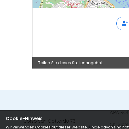
Teilen Sie dieses Stellenangebot
APA SO
Cookie-Hinweis
Corso San Gottardo 73
Chi Siam
Wir verwenden Cookies auf dieser Website. Einige davon sind no
CH - 6830 Chiasso