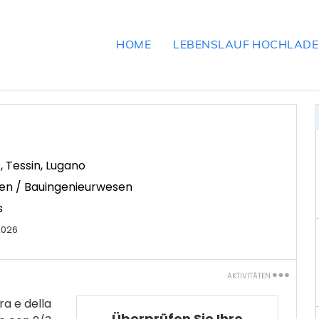
HOME
LEBENSLAUF HOCHLAD
z
,
Tessin
,
Lugano
n / Bauingenieurwesen
s
2026
AKTIVITÄTEN
Ausdrucken
ra e della
Überprüfen Sie Ihre