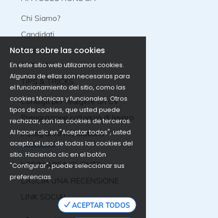
Chi Siamo?
Candidati
Notas sobre las cookies
Aziende
En este sitio web utilizamos cookies.
Algunas de ellas son necesarias para
TIPS & TRICKS
el funcionamiento del sitio, como las
cookies técnicas y funcionales. Otros
Consigli per redigere un CV
tipos de cookies, que usted puede
Preparazione colloquio di lavoro
rechazar, son las cookies de terceros.
Al hacer clic en "Aceptar todos", usted
Il Blog di APA Solutions
acepta el uso de todas las cookies del
sitio. Haciendo clic en el botón
LOGIN AREA CLIENTE
"Configurar", puede seleccionar sus
preferencias.
LASCIA UNA RECENSIONE
LINK SOCIAL
ACEPTAR TODOS