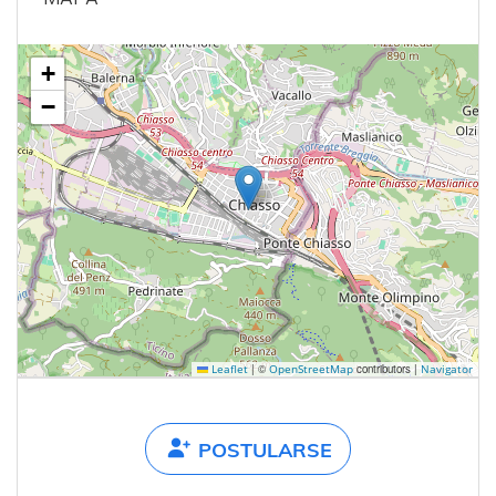
+
−
|
©
contributors |
Leaflet
OpenStreetMap
Navigator
POSTULARSE