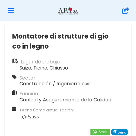
Home
Montatore di strutture di gio
co in legno
Lista
Lugar de trabajo:
Suiza
,
Ticino
,
Chiasso
ofertas
Subir
Sector:
Construcción / Ingeniería civil
Función:
de
CV
Acceso
Control y Aseguramiento de la Calidad
Fecha última actualización:
trabajo
Idioma
13/11/2025
Send