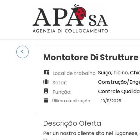
Montatore Di Strutture
Suíça
,
Ticino
,
Chi
Local de trabalho:
Construção/Engen
Setor:
Controle Qualid
Função:
Última atualização:
13/11/2025
Descrição Oferta
Per un nostro cliente sito nel Luganes