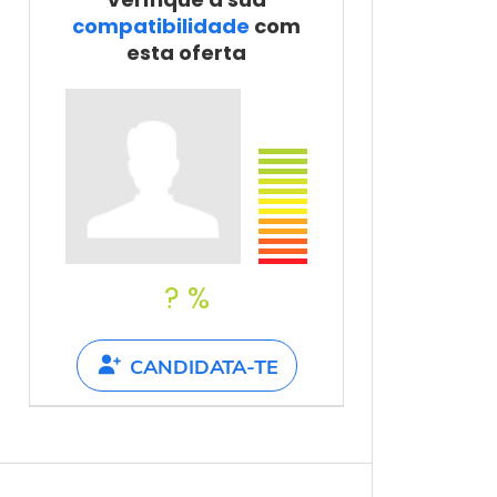
Partilha com
compatibilidade
com
um amigo
esta oferta
? %
CANDIDATA-TE