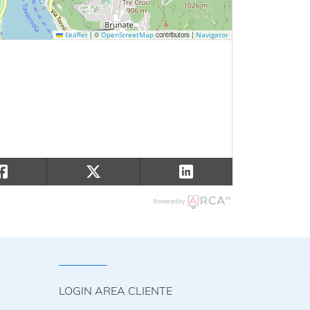
|
©
contributors |
Leaflet
OpenStreetMap
Navigator
Powered by
LOGIN AREA CLIENTE