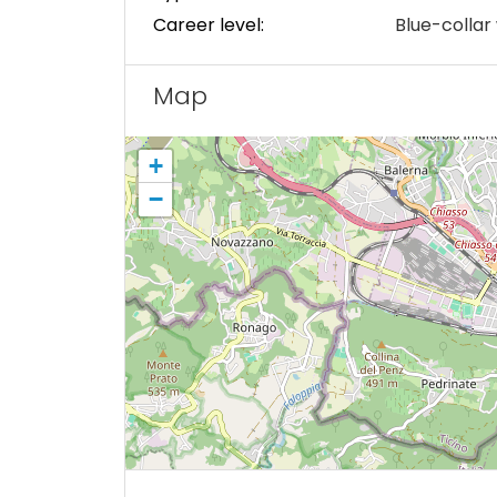
Career level:
Blue-collar
Map
+
−