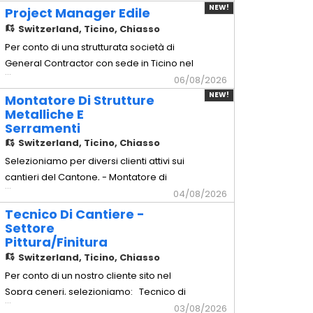
arredamento d'alta gamma sul territorio.
NEW!
Project Manager Edile
Mansionario - Montaggio arredi: Posa in
Switzerland,
Ticino, Chiasso
opera e montaggio millimetrico di arredi
Per conto di una strutturata società di
completi e mobili su misura. -
General Contractor con sede in Ticino nel
...
Installazione cucine: Assemb
Luganese, selezioniamo per l'inserimento
06/08/2026
a tempo indeterminato di un Project
NEW!
Montatore Di Strutture
Manager Edile esperto nella gestione di
Metalliche E
Serramenti
commesse civili e commerciali chiavi in
Switzerland,
Ticino, Chiasso
mano. Principali mansioni: -
Coordinamento integrale delle
Selezioniamo per diversi clienti attivi sui
cantieri del Cantone, - Montatore di
...
Strutture Metalliche e Serramenti
04/08/2026
Principali mansioni: - Posa e montaggio
Tecnico Di Cantiere -
in cantiere di carpenteria pesante e
Settore
Pittura/Finitura
leggera (parapetti, scale antincendio,
Switzerland,
Ticino, Chiasso
tettoie). - Installazione di facciate
continue in alluminio/vetro e
Per conto di un nostro cliente sito nel
Sopra ceneri, selezioniamo: Tecnico di
...
Cantiere - Settore Pittura/Finitura
03/08/2026