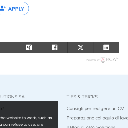
APPLY
Powered by
LUTIONS SA
TIPS & TRICKS
o?
Consigli per redigere un CV
i
Preparazione colloquio di lav
the website to work, such as
u can refuse to use, are
Il Blog di APA Solutions