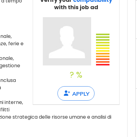
o a tempo
Tell a friend
with this job ad
nale,
ze, ferie e
onale,
 gestione
? %
inclusa
a
APPLY
i interne,
litti
zione strategica delle risorse umane e analisi di