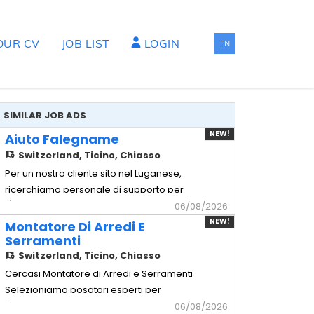
OUR CV
JOB LIST
LOGIN
EN
SIMILAR JOB ADS
NEW!
Aiuto Falegname
Switzerland,
Ticino, Chiasso
Per un nostro cliente sito nel Luganese,
ricerchiamo personale di supporto per
...
squadre di montaggio di arredi di alta
06/08/2026
Gamma. - Aiuto Falegname Mansionario
NEW!
Montatore Di Arredi E
- Assistenza tecnica: Supporto operativo
Serramenti
ai falegnami qualificati durante le
Switzerland,
Ticino, Chiasso
lavorazioni in posa. - Movimentazione
Cercasi Montatore di Arredi e Serramenti
carichi: Spostamento e movim
Selezioniamo posatori esperti per
...
cantieri civili, commerciali e progetti di
06/08/2026