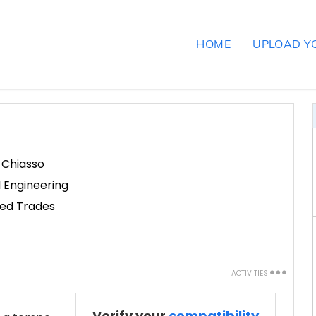
HOME
UPLOAD Y
,
Chiasso
l Engineering
led Trades
ACTIVITIES
Print
Verify your
compatibility