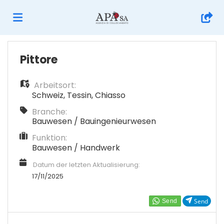
Home
Pittore
Arbeitsort:
Stellen
Schweiz
,
Tessin
,
Chiasso
Branche:
Lebenslauf
Bauwesen / Bauingenieurwesen
Funktion:
Bauwesen / Handwerk
hochladen
Anmelden
Datum der letzten Aktualisierung:
17/11/2025
Sprache
Send