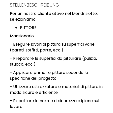
EN
STELLENBESCHREIBUNG
Per un nostro cliente attivo nel Mendrisiotto,
FR
selezioniamo:
PITTORE
IT
Mansionario
- Eseguire lavori di pittura su superfici varie
(pareti, soffitti, porte, ecc.)
DE
- Preparare le superfici da pitturare (pulizia,
stucco, ecc.)
ES
- Applicare primer e pitture secondo le
specifiche del progetto
- Utilizzare attrezzature e materiali di pittura in
PT
modo sicuro e efficiente
- Rispettare le norme di sicurezza e igiene sul
lavoro