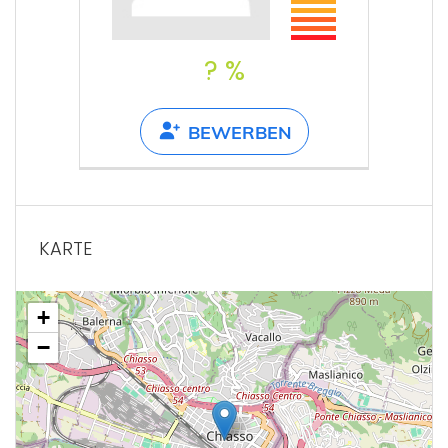
? %
BEWERBEN
KARTE
+
−