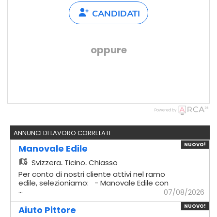
CANDIDATI
oppure
Powered by
ANNUNCI DI LAVORO CORRELATI
NUOVO!
Manovale Edile
Svizzera,
Ticino, Chiasso
Per conto di nostri cliente attivi nel ramo
edile, selezioniamo: - Manovale Edile con
...
esperienza Mansionario - Logistica
07/08/2026
materiali: Gestione
NUOVO!
dell'approvvigionamento e del trasporto
Aiuto Pittore