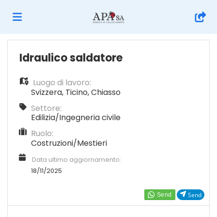
Home
Idraulico saldatore
Luogo di lavoro:
Offerte
Svizzera
,
Ticino
,
Chiasso
Settore:
di
Carica
Edilizia/Ingegneria civile
Ruolo:
Costruzioni/Mestieri
lavoro
il
Login
Data ultimo aggiornamento:
18/11/2025
CV
Lingua
Send