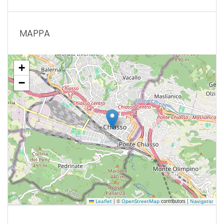
MAPPA
+
−
|
©
contributors |
Leaflet
OpenStreetMap
Navigator