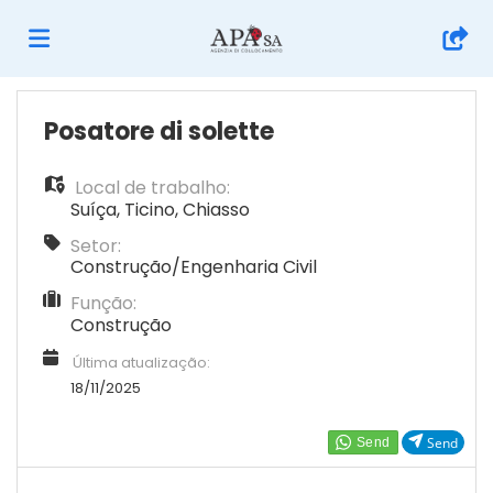
Página
Posatore di solette
Local de trabalho:
inicial
Ofertas
Suíça
,
Ticino
,
Chiasso
Setor:
de
Regista-
Construção/Engenharia Civil
Função:
Construção
emprego
te
Iniciar
Última atualização:
18/11/2025
sessão
Língua
Send