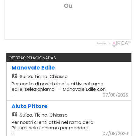
Ou
Powered by
OFERTAS RELACIONADAS
Manovale Edile
Suíça,
Ticino, Chiasso
Per conto di nostri cliente attivi nel ramo
edile, selezioniamo: - Manovale Edile con
...
esperienza Mansionario - Logistica
07/08/2026
materiali: Gestione
dell'approvvigionamento e del trasporto
Aiuto Pittore
dei materiali necessari in cantiere. -
Suíça,
Ticino, Chiasso
Preparazione impasti: Miscelazione e
preparazione accurata di malte e
Per nostri clienti attivi nel ramo della
composti cementizi. - Supporto
Pittura, selezioniamo per mandati
...
demolizioni: Assistenza diretta ai muratori
temporanei - Aiuto Pittore Mansioni
07/08/2026