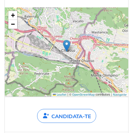
+
−
|
©
contributors |
Leaflet
OpenStreetMap
Navigator
CANDIDATA-TE