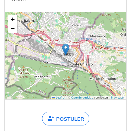
+
−
|
©
contributors |
Leaflet
OpenStreetMap
Navigator
POSTULER