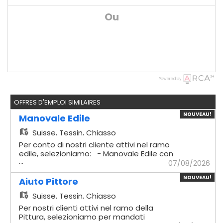
Ou
Powered by
OFFRES D'EMPLOI SIMILAIRES
NOUVEAU!
Manovale Edile
Suisse,
Tessin, Chiasso
Per conto di nostri cliente attivi nel ramo
edile, selezioniamo: - Manovale Edile con
...
esperienza Mansionario - Logistica
07/08/2026
materiali: Gestione
NOUVEAU!
dell'approvvigionamento e del trasporto
Aiuto Pittore
dei materiali necessari in cantiere. -
Suisse,
Tessin, Chiasso
Preparazione impasti: Miscelazione e
preparazione accurata di malte e
Per nostri clienti attivi nel ramo della
composti cementizi. - Supporto
Pittura, selezioniamo per mandati