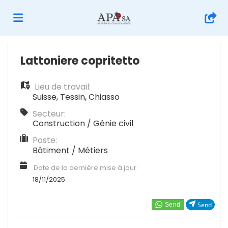
Accueil
Lattoniere copritetto
Lieu de travail:
Emplois
Suisse
,
Tessin
,
Chiasso
Secteur:
Déposez
Construction / Génie civil
Poste:
Bâtiment / Métiers
votre
Connexion
Date de la dernière mise à jour:
18/11/2025
CV
Langue
Send