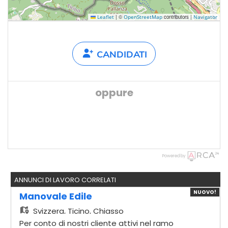
|
©
contributors |
Leaflet
OpenStreetMap
Navigator
CANDIDATI
oppure
Powered by
ANNUNCI DI LAVORO CORRELATI
NUOVO!
Manovale Edile
Svizzera,
Ticino, Chiasso
Per conto di nostri cliente attivi nel ramo