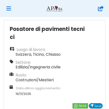
Home
Posatore di pavimenti tecni
ci
Offerte
Luogo di lavoro:
Svizzera
,
Ticino
,
Chiasso
di
Carica
Settore:
Edilizia/Ingegneria civile
Ruolo:
lavoro
il
Login
Costruzioni/Mestieri
Data ultimo aggiornamento:
CV
Lingua
19/11/2025
Send