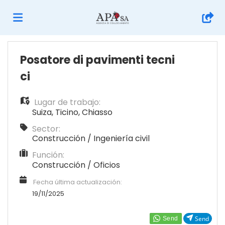
Home
Posatore di pavimenti tecni
ci
Lista
Lugar de trabajo:
Suiza
,
Ticino
,
Chiasso
ofertas
Subir
Sector:
Construcción / Ingeniería civil
Función:
de
CV
Acceso
Construcción / Oficios
Fecha última actualización:
trabajo
Idioma
19/11/2025
Send