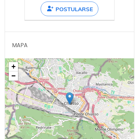
POSTULARSE
MAPA
+
−