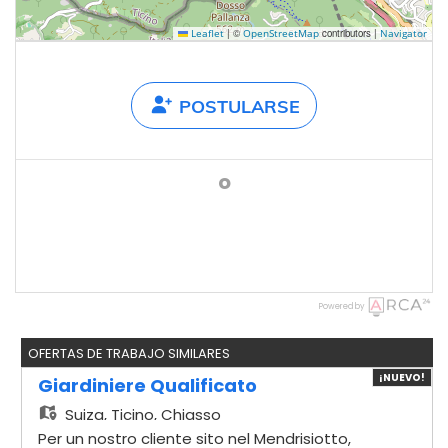
|
©
contributors |
Leaflet
OpenStreetMap
Navigator
POSTULARSE
o
Powered by
OFERTAS DE TRABAJO SIMILARES
¡NUEVO!
Giardiniere Qualificato
Suiza,
Ticino, Chiasso
Per un nostro cliente sito nel Mendrisiotto,