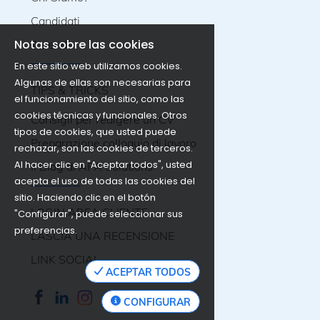
Candidatura completa di Curriculum Vitae,
Ingegneria Civile o diploma di Tecnico SSS
Candidati
verrà dato ritorno ai profili che si rifanno
Edilizia / Architettura d'interni. - Esperienza
alla descrizione.
pregressa di almeno 5 anni nel ruolo di
Notas sobre las cookies
Aziende
Project Manager presso imprese generali o
studi di progettazione in Svizzera. - Ottima
En este sitio web utilizamos cookies.
conoscenza delle normative edilizie locali
Algunas de ellas son necesarias para
(LALia, norme SIA) e delle procedure per le
TIPS & TRICKS
el funcionamiento del sitio, como las
domande di costruzione in Ticino. -
Spiccate doti di negoziazione, forte
cookies técnicas y funcionales. Otros
Consigli per redigere un CV
orientamento al risultato economico e
tipos de cookies, que usted puede
capacità di problem-solving sotto stress. -
Preparazione colloquio di lavoro
rechazar, son las cookies de terceros.
Padronanza dei principali software di
Al hacer clic en "Aceptar todos", usted
Project Management (MS Project) e dei
Il Blog di APA Solutions
programmi di computo e preventivazione
acepta el uso de todas las cookies del
(Messerli / Baubit). Se interessati, caricate
sitio. Haciendo clic en el botón
la Vostra Candidatura completa di
LOGIN AREA CLIENTE
"Configurar", puede seleccionar sus
Curriculum Vitae, Certificati di lavoro e
Certificati di Formazione.
preferencias.
LASCIA UNA RECENSIONE
LINK SOCIAL
ACEPTAR TODOS
CONFIGURAR