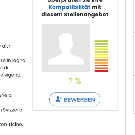
Teilen
Kompatibilität
mit
diesem Stellenangebot
 altri
ure in legno
e di
e vigenti.
? %
ne di
BEWERBEN
n Svizzera
ton Ticino.