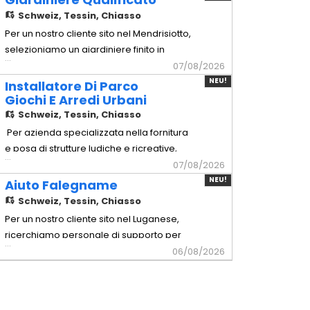
Copertura meticolosa di pavimenti,
Schweiz,
Tessin, Chiasso
serramenti, mobili e di tutte le superfici da
Per un nostro cliente sito nel Mendrisiotto,
non trattare. - Preparazione:
selezioniamo un giardiniere finito in
...
Carteggiatura manuale o tramite
grado di gestire in autonomia sia la
07/08/2026
levigatrici
manutenzione del verde che la creazione
NEU!
Installatore Di Parco
di nuovi spazi esterni. - Giardiniere
Giochi E Arredi Urbani
Qualificato Mansionario - Creazione
Schweiz,
Tessin, Chiasso
giardini: Posa di tappeti erbosi,
Per azienda specializzata nella fornitura
piantumazione di alberi, arbusti
e posa di strutture ludiche e ricreative,
...
selezioniamo per l'allestimento in
07/08/2026
sicurezza di aree gioco pubbliche,
NEU!
Aiuto Falegname
scolastiche e private in Ticino -
Schweiz,
Tessin, Chiasso
Installatore di Parco Giochi e Arredi
Per un nostro cliente sito nel Luganese,
Urbani Mansionario - Montaggio strutture:
ricerchiamo personale di supporto per
...
Assemblaggio meccanico e instal
squadre di montaggio di arredi di alta
06/08/2026
Gamma. - Aiuto Falegname Mansionario
- Assistenza tecnica: Supporto operativo
ai falegnami qualificati durante le