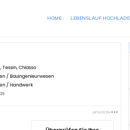
HOME
LEBENSLAUF HOCHLAD
z
,
Tessin
,
Chiasso
n / Bauingenieurwesen
en / Handwerk
025
AKTIVITÄTEN
Ausdrucken
Überprüfen Sie Ihre