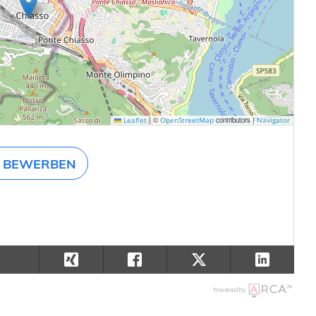
|
©
contributors |
Leaflet
OpenStreetMap
Navigator
BEWERBEN
Powered by