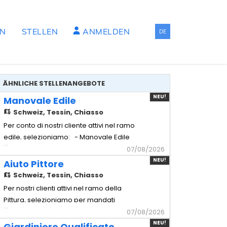
EN
STELLEN
ANMELDEN
DE
ÄHNLICHE STELLENANGEBOTE
NEU!
Manovale Edile
Schweiz,
Tessin, Chiasso
Per conto di nostri cliente attivi nel ramo
edile, selezioniamo: - Manovale Edile
...
con esperienza Mansionario - Logistica
07/08/2026
materiali: Gestione
NEU!
Aiuto Pittore
dell'approvvigionamento e del trasporto
Schweiz,
Tessin, Chiasso
dei materiali necessari in cantiere. -
Per nostri clienti attivi nel ramo della
Preparazione impasti: Miscelazione e
Pittura, selezioniamo per mandati
...
preparazione accurata di malte e
temporanei - Aiuto Pittore Mansioni
07/08/2026
compos
principali: - Protezione cantiere:
NEU!
Giardiniere Qualificato