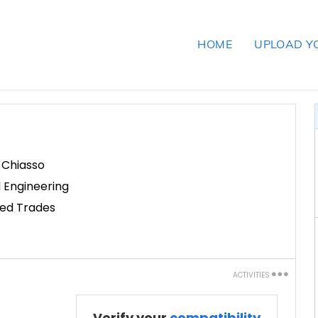
HOME
UPLOAD Y
,
Chiasso
l Engineering
led Trades
ACTIVITIES
Print
Verify your
compatibility