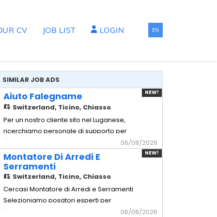
OUR CV
JOB LIST
LOGIN
EN
SIMILAR JOB ADS
NEW!
Aiuto Falegname
Switzerland,
Ticino, Chiasso
Per un nostro cliente sito nel Luganese,
ricerchiamo personale di supporto per
...
squadre di montaggio di arredi di alta
06/08/2026
Gamma. - Aiuto Falegname Mansionario
NEW!
Montatore Di Arredi E
- Assistenza tecnica: Supporto operativo
Serramenti
ai falegnami qualificati durante le
Switzerland,
Ticino, Chiasso
lavorazioni in posa. - Movimentazione
Cercasi Montatore di Arredi e Serramenti
carichi: Spostamento e movim
Selezioniamo posatori esperti per
...
cantieri civili, commerciali e progetti di
06/08/2026