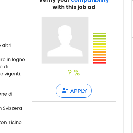
Tell a friend
with this job ad
 altri
ure in legno
e di
? %
e vigenti.
APPLY
ne di
n Svizzera
ton Ticino.