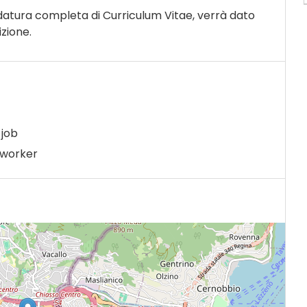
idatura completa di Curriculum Vitae, verrà dato
izione.
job
 worker