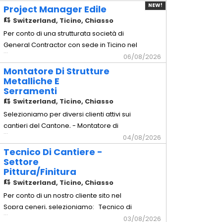
arredamento d'alta gamma sul territorio.
NEW!
Project Manager Edile
Mansionario - Montaggio arredi: Posa in
Switzerland,
Ticino, Chiasso
opera e montaggio millimetrico di arredi
Per conto di una strutturata società di
completi e mobili su misura. -
General Contractor con sede in Ticino nel
...
Installazione cucine: Assemb
Luganese, selezioniamo per l'inserimento
06/08/2026
a tempo indeterminato di un Project
Montatore Di Strutture
Manager Edile esperto nella gestione di
Metalliche E
Serramenti
commesse civili e commerciali chiavi in
Switzerland,
Ticino, Chiasso
mano. Principali mansioni: -
Coordinamento integrale delle
Selezioniamo per diversi clienti attivi sui
cantieri del Cantone, - Montatore di
...
Strutture Metalliche e Serramenti
04/08/2026
Principali mansioni: - Posa e montaggio
Tecnico Di Cantiere -
in cantiere di carpenteria pesante e
Settore
Pittura/Finitura
leggera (parapetti, scale antincendio,
Switzerland,
Ticino, Chiasso
tettoie). - Installazione di facciate
continue in alluminio/vetro e
Per conto di un nostro cliente sito nel
Sopra ceneri, selezioniamo: Tecnico di
...
Cantiere - Settore Pittura/Finitura
03/08/2026