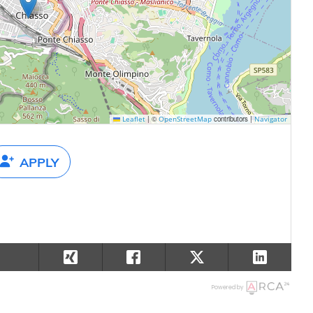
|
©
contributors |
Leaflet
OpenStreetMap
Navigator
APPLY
Powered by