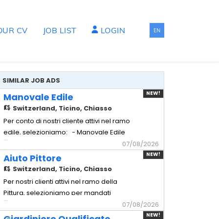
OUR CV
JOB LIST
LOGIN
EN
SIMILAR JOB ADS
NEW!
Manovale Edile
Switzerland,
Ticino, Chiasso
Per conto di nostri cliente attivi nel ramo
edile, selezioniamo: - Manovale Edile
...
con esperienza Mansionario - Logistica
07/08/2026
materiali: Gestione
NEW!
Aiuto Pittore
dell'approvvigionamento e del trasporto
Switzerland,
Ticino, Chiasso
dei materiali necessari in cantiere. -
Per nostri clienti attivi nel ramo della
Preparazione impasti: Miscelazione e
Pittura, selezioniamo per mandati
...
preparazione accurata di malte e
temporanei - Aiuto Pittore Mansioni
07/08/2026
compos
principali: - Protezione cantiere:
NEW!
Giardiniere Qualificato