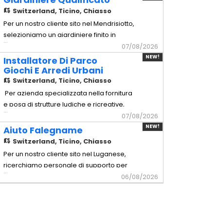
Copertura meticolosa di pavimenti,
Switzerland,
Ticino, Chiasso
serramenti, mobili e di tutte le superfici da
Per un nostro cliente sito nel Mendrisiotto,
non trattare. - Preparazione:
selezioniamo un giardiniere finito in
...
Carteggiatura manuale o tramite
grado di gestire in autonomia sia la
07/08/2026
levigatrici
manutenzione del verde che la creazione
NEW!
Installatore Di Parco
di nuovi spazi esterni. - Giardiniere
Giochi E Arredi Urbani
Qualificato Mansionario - Creazione
Switzerland,
Ticino, Chiasso
giardini: Posa di tappeti erbosi,
Per azienda specializzata nella fornitura
piantumazione di alberi, arbusti
e posa di strutture ludiche e ricreative,
...
selezioniamo per l'allestimento in
07/08/2026
sicurezza di aree gioco pubbliche,
NEW!
Aiuto Falegname
scolastiche e private in Ticino -
Switzerland,
Ticino, Chiasso
Installatore di Parco Giochi e Arredi
Per un nostro cliente sito nel Luganese,
Urbani Mansionario - Montaggio strutture:
ricerchiamo personale di supporto per
...
Assemblaggio meccanico e instal
squadre di montaggio di arredi di alta
06/08/2026
Gamma. - Aiuto Falegname Mansionario
- Assistenza tecnica: Supporto operativo
ai falegnami qualificati durante le