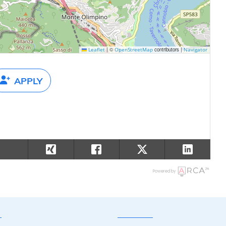
|
©
contributors |
Leaflet
OpenStreetMap
Navigator
APPLY
Powered by