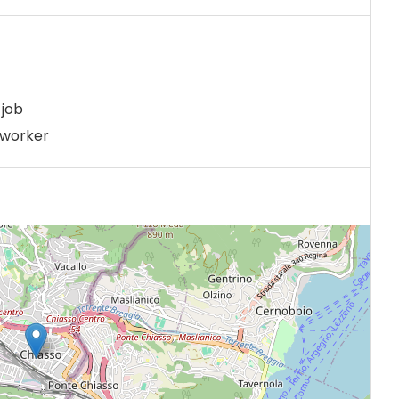
job
 worker