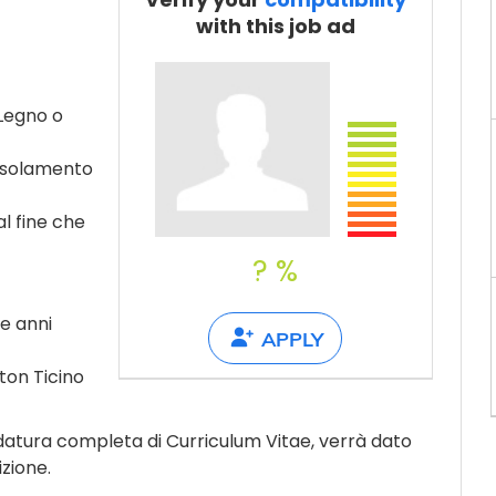
Tell a friend
with this job ad
 Legno o
i Isolamento
al fine che
? %
e anni
APPLY
nton Ticino
idatura completa di Curriculum Vitae, verrà dato
izione.