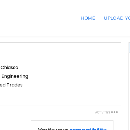
HOME
UPLOAD Y
,
Chiasso
l Engineering
led Trades
ACTIVITIES
Print
Verify your
compatibility