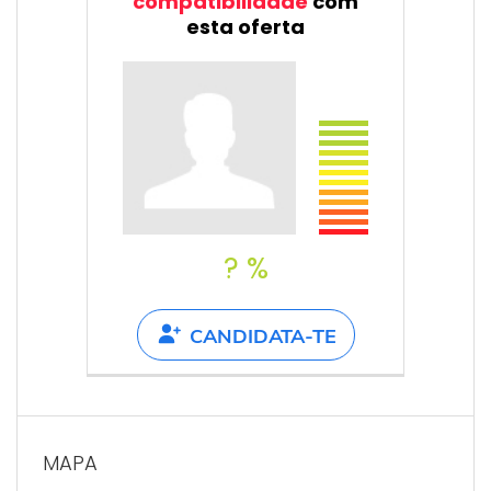
compatibilidade
com
esta oferta
? %
CANDIDATA-TE
MAPA