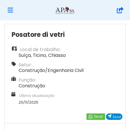
Página
Posatore di vetri
Local de trabalho:
inicial
Ofertas
Suíça
,
Ticino
,
Chiasso
Setor:
de
Regista-
Construção/Engenharia Civil
Função:
Construção
emprego
te
Iniciar
Última atualização:
20/11/2025
sessão
Língua
Send