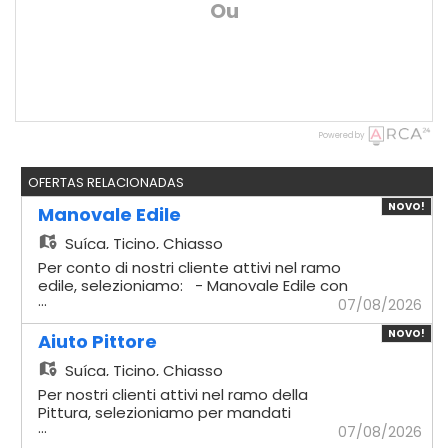
Ou
Powered by
OFERTAS RELACIONADAS
NOVO!
Manovale Edile
Suíça,
Ticino, Chiasso
Per conto di nostri cliente attivi nel ramo
edile, selezioniamo: - Manovale Edile con
...
esperienza Mansionario - Logistica
07/08/2026
materiali: Gestione
NOVO!
dell'approvvigionamento e del trasporto
Aiuto Pittore
dei materiali necessari in cantiere. -
Suíça,
Ticino, Chiasso
Preparazione impasti: Miscelazione e
preparazione accurata di malte e
Per nostri clienti attivi nel ramo della
composti cementizi. - Supporto
Pittura, selezioniamo per mandati
...
demolizioni: Assistenza diretta ai muratori
temporanei - Aiuto Pittore Mansioni
07/08/2026
qualificati durante le fasi di