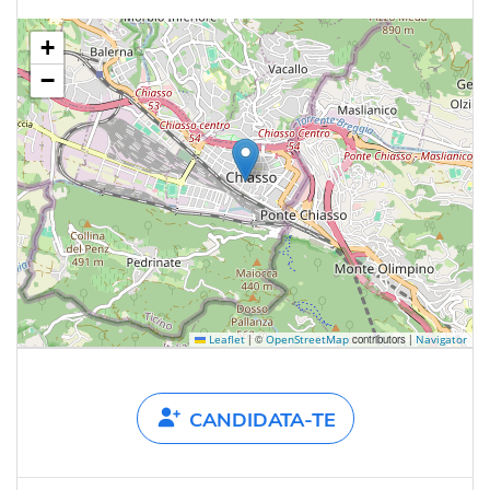
+
−
|
©
contributors |
Leaflet
OpenStreetMap
Navigator
CANDIDATA-TE