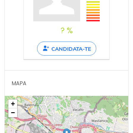
? %
CANDIDATA-TE
MAPA
+
−