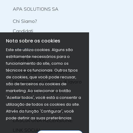
APA SOLUTIONS SA
Chi Siamo?
Candidati
Nota sobre os cookies
Aziende
Este site utiliza cookies. Alguns são
estritamente necessários para o
TIPS & TRICKS
funcionamento do site, como os
técnicos e os funcionais. Outros tipos
Consigli per redigere un CV
de cookies, que você pode recusar,
Preparazione colloquio di lavoro
são de terceiros ou cookies de
marketing. Ao selecionar o botão
Il Blog di APA Solutions
'Aceitar todos', você está a consentir a
utilização de todos os cookies do site.
LOGIN AREA CLIENTE
Atrvés da função 'Configurar', você
pode definir as suas preferências.
LASCIA UNA RECENSIONE
LINK SOCIAL