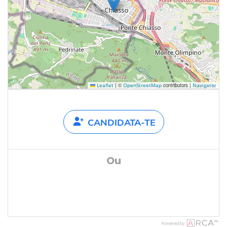
|
©
contributors |
Leaflet
OpenStreetMap
Navigator
CANDIDATA-TE
Ou
Powered by