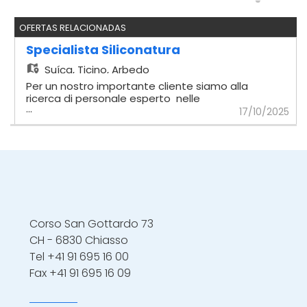
OFERTAS RELACIONADAS
Specialista Siliconatura
Suíça,
Ticino, Arbedo
Per un nostro importante cliente siamo alla
ricerca di personale esperto nelle
...
siliconature di qualsiasi tipo di giunto
17/10/2025
effettuate con siliconi speciali, adatti ad
esempio a pavimenti in piastrella, in
marmo, parquet, serramenti e vetri
Applicazioni di mastici particolari adatti alla
sigillatura ad esempio di prefabbricati,
facciate, pavimenti in duratex e giunti da
verniciare Esperienza minima 4 anni nel
settore Inizio immediato
Corso San Gottardo 73
CH - 6830 Chiasso
Tel
+41 91 695 16 00
Fax +41 91 695 16 09