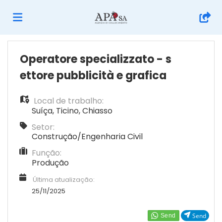
Página
Operatore specializzato - s
ettore pubblicità e grafica
inicial
Ofertas
Local de trabalho:
Suíça
,
Ticino
,
Chiasso
de
Regista-
Setor:
Construção/Engenharia Civil
Função:
emprego
te
Iniciar
Produção
Última atualização:
sessão
Língua
25/11/2025
Send