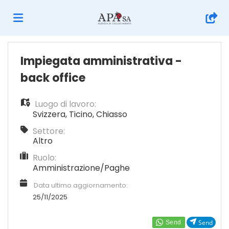
Home
Impiegata amministrativa -
back office
Offerte
Luogo di lavoro:
Svizzera
,
Ticino
,
Chiasso
di
Carica
Settore:
Altro
Ruolo:
lavoro
il
Login
Amministrazione/Paghe
Data ultimo aggiornamento:
CV
Lingua
25/11/2025
Send