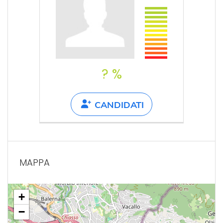
? %
CANDIDATI
MAPPA
+
−