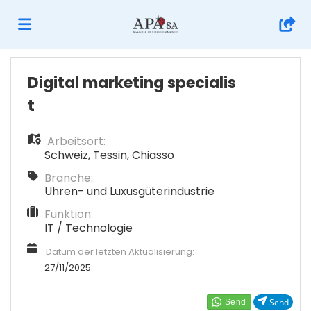
Home
Digital marketing specialis
t
Stellen
Arbeitsort:
Schweiz
,
Tessin
,
Chiasso
Lebenslauf
Branche:
Uhren- und Luxusgüterindustrie
Funktion:
hochladen
Anmelden
IT / Technologie
Datum der letzten Aktualisierung:
Sprache
27/11/2025
Send