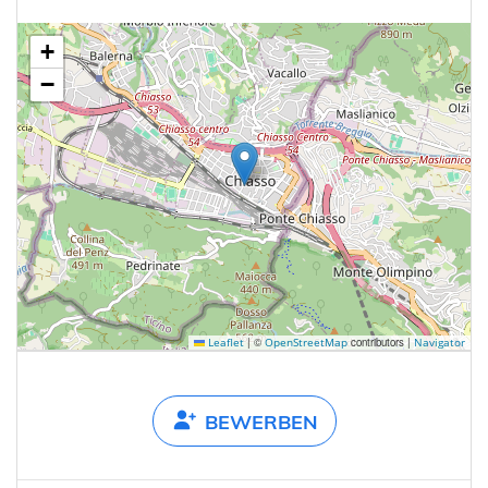
+
−
|
©
contributors |
Leaflet
OpenStreetMap
Navigator
BEWERBEN