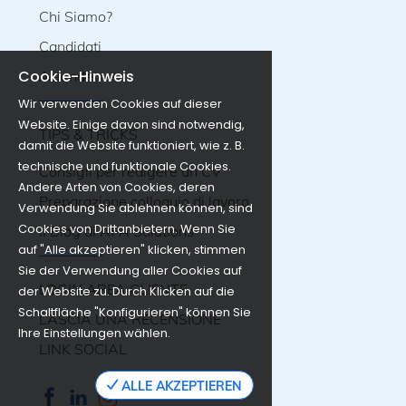
Chi Siamo?
Candidati
Cookie-Hinweis
Aziende
Wir verwenden Cookies auf dieser
Website. Einige davon sind notwendig,
TIPS & TRICKS
damit die Website funktioniert, wie z. B.
technische und funktionale Cookies.
Consigli per redigere un CV
Andere Arten von Cookies, deren
Preparazione colloquio di lavoro
Verwendung Sie ablehnen können, sind
Cookies von Drittanbietern. Wenn Sie
Il Blog di APA Solutions
auf "Alle akzeptieren" klicken, stimmen
Sie der Verwendung aller Cookies auf
LOGIN AREA CLIENTE
der Website zu. Durch Klicken auf die
Schaltfläche "Konfigurieren" können Sie
LASCIA UNA RECENSIONE
Ihre Einstellungen wählen.
LINK SOCIAL
ALLE AKZEPTIEREN