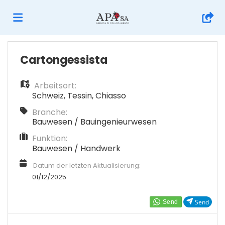
Home
Cartongessista
Arbeitsort:
Stellen
Schweiz
,
Tessin
,
Chiasso
Branche:
Lebenslauf
Bauwesen / Bauingenieurwesen
Funktion:
Bauwesen / Handwerk
hochladen
Anmelden
Datum der letzten Aktualisierung:
01/12/2025
Sprache
Send