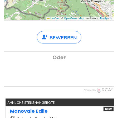
|
©
contributors |
Leaflet
OpenStreetMap
Navigator
BEWERBEN
Oder
Powered by
ÄHNLICHE STELLENANGEBOTE
NEU!
Manovale Edile