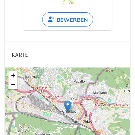
? %
BEWERBEN
KARTE
+
−