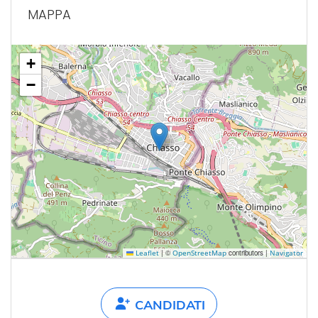
MAPPA
+
−
|
©
contributors |
Leaflet
OpenStreetMap
Navigator
CANDIDATI