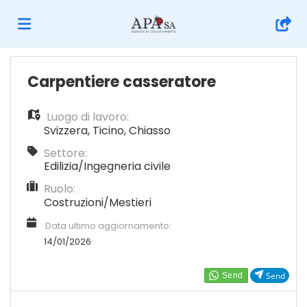
Home
Carpentiere casseratore
Luogo di lavoro:
Offerte
Svizzera
,
Ticino
,
Chiasso
Settore:
di
Carica
Edilizia/Ingegneria civile
Ruolo:
Costruzioni/Mestieri
lavoro
il
Login
Data ultimo aggiornamento:
14/01/2026
CV
Lingua
Send