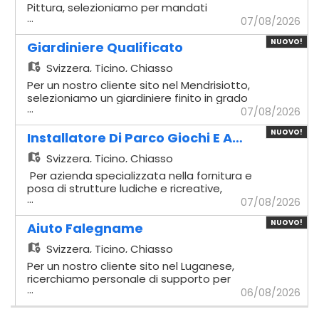
composti cementizi. - Supporto
Pittura, selezioniamo per mandati
...
demolizioni: Assistenza diretta ai muratori
temporanei - Aiuto Pittore Mansioni
07/08/2026
qualificati durante le fasi di
principali: - Protezione cantiere: Copertura
NUOVO!
smantellamento e demolizione. - Supporto
meticolosa di pavimenti, serramenti, mobili
Giardiniere Qualificato
strutturale: Aiuto operativo nelle attività
e di tutte le superfici da non trattare. -
Svizzera,
Ticino, Chiasso
tecniche di tracciamento e di armatura
Preparazione: Carteggiatura manuale o
delle strutture. - Gestione spazi: Pulizia
tramite levigatrici orbitali, raschiatura e
Per un nostro cliente sito nel Mendrisiotto,
costante, riordino e messa in sicurezza
lavaggio preventivo delle pareti. - Logistica
selezioniamo un giardiniere finito in grado
...
dell'area di lavoro a fine giornata. Requisiti
di cantiere: Carico, scarico e
di gestire in autonomia sia la
07/08/2026
Richiesti - Esperienza nel settore: Possesso
movimentazione di secchi di pittura, sacchi
manutenzione del verde che la creazione
NUOVO!
di almeno 2-3 anni di esperienza
di rasante, scale e attrezzature dai mezzi
di nuovi spazi esterni. - Giardiniere
Installatore Di Parco Giochi E Arredi Urbani
comprovata in cantieri edili. - Competenza
aziendali. - Miscelazione materiali:
Qualificato Mansionario - Creazione
Svizzera,
Ticino, Chiasso
linguistica: Buona comprensione della
Preparazione di fondi, pitture e impasti di
giardini: Posa di tappeti erbosi,
lingua italiana, fondamentale per
rasatura seguendo le proporzioni indicate
piantumazione di alberi, arbusti e
Per azienda specializzata nella fornitura e
comprendere le direttive di sicurezza. -
dai pittori qualificati. - Ordine e pulizia:
allestimento di aiuole. - Opere da esterno:
posa di strutture ludiche e ricreative,
Idoneità fisica: Possesso di un fisico
...
Pulizia quotidiana degli attrezzi (pennelli,
Realizzazione di piccole opere edili come
selezioniamo per l'allestimento in sicurezza
07/08/2026
atletico e robusto per sostenere i carichi di
rulli, vaschette) e riordino finale dell'area di
pavimentazioni esterne, muretti a secco e
di aree gioco pubbliche, scolastiche e
lavoro. - Specializzazione: Orientamento e
NUOVO!
lavoro a fine giornata. Requisiti richiesti: -
recinzioni. - Manutenzione ordinaria:
private in Ticino - Installatore di Parco
Aiuto Falegname
attitudine specifica per i lavori legati ai
Esperienza minima: Almeno 2-3 anni di
Esecuzione di potature di formazione,
Giochi e Arredi Urbani Mansionario -
Svizzera,
Ticino, Chiasso
cantieri di ristrutturazione. - Flessibilità
lavoro in cantieri edili, di pittura o di
sfalcio manti erbosi e trattamenti
Montaggio strutture: Assemblaggio
contrattuale: Disponibilità immediata per
ristrutturazione interna/esterna. - Abilità
fitosanitari. - Impianti d'irrigazione:
meccanico e installazione di altalene,
Per un nostro cliente sito nel Luganese,
l'inserimento in mandati di tipo
manuali: Buona manualità generale,
Installazione, programmazione e
scivoli, castelli in legno/metallo, funivie e
ricerchiamo personale di supporto per
temporaneo. Se interessati, caricate la
rapidità nei movimenti e precisione nelle
...
manutenzione ordinaria di sistemi di
giochi a molla. - Opere di ancoraggio:
squadre di montaggio di arredi di alta
06/08/2026
Vostra Candidatura completa di
operazioni di copertura con nastro e carta.
irrigazione automatizzati. - Uso macchinari:
Esecuzione di scavi, tracciamenti e getti di
Gamma. - Aiuto Falegname Mansionario -
Curriculum Vitae, verrà dato ritorno ai
- Sicurezza e lingua: Comprensione
Utilizzo in sicurezza di tosatrici,
fondazione in calcestruzzo per il fissaggio
Assistenza tecnica: Supporto operativo ai