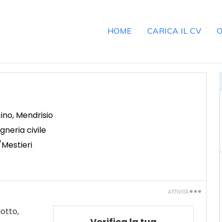
HOME
CARICA IL CV
O
cino
,
Mendrisio
egneria civile
/Mestieri
ATTIVITÀ
Stampa
iotto,
Verifica la tua