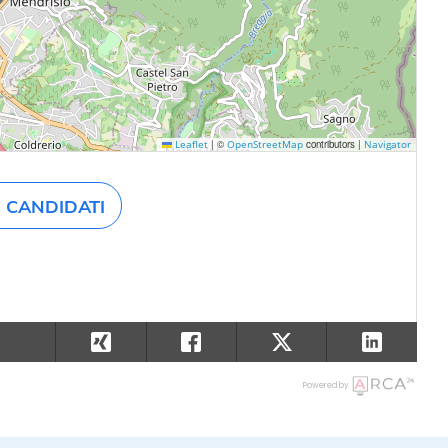
|
©
contributors |
Leaflet
OpenStreetMap
Navigator
CANDIDATI
Powered by