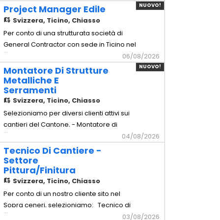
arredamento d'alta gamma sul territorio.
NUOVO!
Project Manager Edile
Mansionario - Montaggio arredi: Posa in
Svizzera,
Ticino, Chiasso
opera e montaggio millimetrico di arredi
Per conto di una strutturata società di
completi e mobili su misura. -
General Contractor con sede in Ticino nel
...
Installazione cucine: Assemb
Luganese, selezioniamo per l'inserimento
06/08/2026
a tempo indeterminato di un Project
NUOVO!
Montatore Di Strutture
Manager Edile esperto nella gestione di
Metalliche E
Serramenti
commesse civili e commerciali chiavi in
Svizzera,
Ticino, Chiasso
mano. Principali mansioni: -
Coordinamento integrale delle
Selezioniamo per diversi clienti attivi sui
cantieri del Cantone, - Montatore di
...
Strutture Metalliche e Serramenti
04/08/2026
Principali mansioni: - Posa e montaggio
Tecnico Di Cantiere -
in cantiere di carpenteria pesante e
Settore
Pittura/Finitura
leggera (parapetti, scale antincendio,
Svizzera,
Ticino, Chiasso
tettoie). - Installazione di facciate
continue in alluminio/vetro e
Per conto di un nostro cliente sito nel
Sopra ceneri, selezioniamo: Tecnico di
...
Cantiere - Settore Pittura/Finitura
03/08/2026