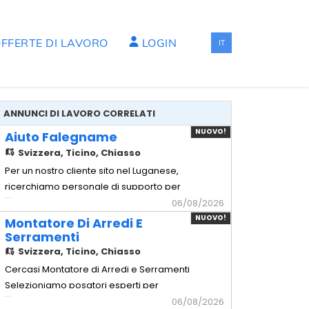
FFERTE DI LAVORO
LOGIN
IT
ANNUNCI DI LAVORO CORRELATI
NUOVO!
Aiuto Falegname
Svizzera,
Ticino, Chiasso
Per un nostro cliente sito nel Luganese,
ricerchiamo personale di supporto per
...
squadre di montaggio di arredi di alta
06/08/2026
Gamma. - Aiuto Falegname Mansionario
NUOVO!
Montatore Di Arredi E
- Assistenza tecnica: Supporto operativo
Serramenti
ai falegnami qualificati durante le
Svizzera,
Ticino, Chiasso
lavorazioni in posa. - Movimentazione
Cercasi Montatore di Arredi e Serramenti
carichi: Spostamento e movim
Selezioniamo posatori esperti per
...
cantieri civili, commerciali e progetti di
06/08/2026