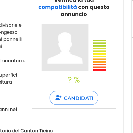
Dillo a un
compatibilità
con questo
amico
annuncio
divisorie e
rtongesso
i pannelli
i
stuccatura,
uperfici
? %
nitura
CANDIDATI
nni nel
ritorio del Canton Ticino