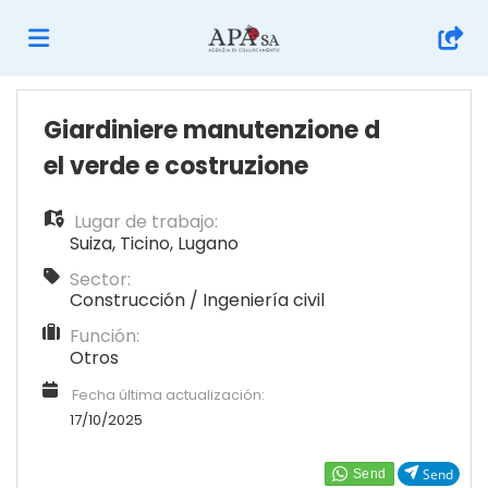
Home
Giardiniere manutenzione d
el verde e costruzione
Lista
Lugar de trabajo:
Suiza
,
Ticino
,
Lugano
ofertas
Subir
Sector:
Construcción / Ingeniería civil
Función:
de
CV
Acceso
Otros
Fecha última actualización:
trabajo
Idioma
17/10/2025
Send