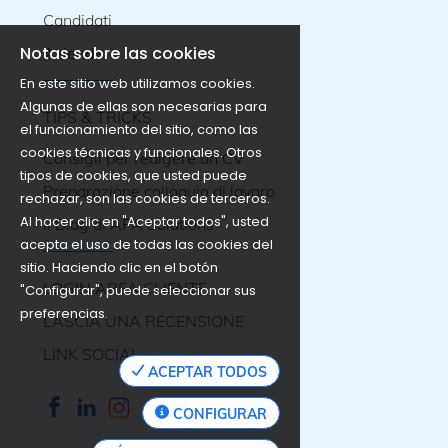
Candidati
Notas sobre las cookies
Aziende
En este sitio web utilizamos cookies.
Algunas de ellas son necesarias para
TIPS & TRICKS
el funcionamiento del sitio, como las
cookies técnicas y funcionales. Otros
Consigli per redigere un CV
tipos de cookies, que usted puede
Preparazione colloquio di lavoro
rechazar, son las cookies de terceros.
Al hacer clic en "Aceptar todos", usted
Il Blog di APA Solutions
acepta el uso de todas las cookies del
sitio. Haciendo clic en el botón
LOGIN AREA CLIENTE
"Configurar", puede seleccionar sus
preferencias.
LASCIA UNA RECENSIONE
LINK SOCIAL
ACEPTAR TODOS
CONFIGURAR