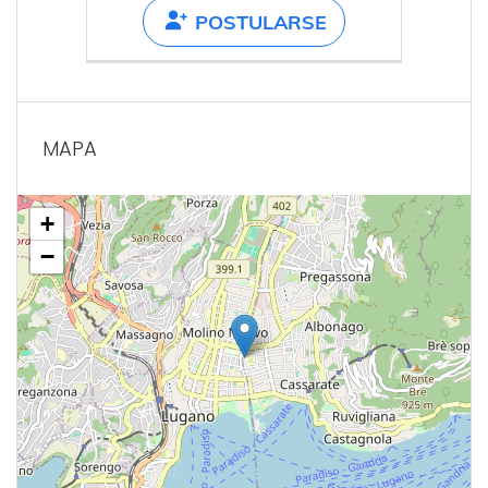
POSTULARSE
MAPA
+
−