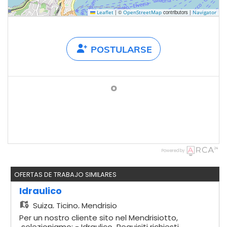
|
©
contributors |
Leaflet
OpenStreetMap
Navigator
POSTULARSE
o
Powered by
OFERTAS DE TRABAJO SIMILARES
Idraulico
Suiza,
Ticino, Mendrisio
Per un nostro cliente sito nel Mendrisiotto,
selezioniamo: - Idraulico Requisiti richiesti