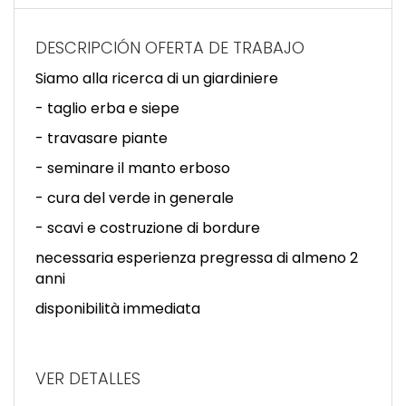
EN
DESCRIPCIÓN OFERTA DE TRABAJO
FR
Siamo alla ricerca di un giardiniere
- taglio erba e siepe
IT
- travasare piante
- seminare il manto erboso
DE
- cura del verde in generale
- scavi e costruzione di bordure
ES
necessaria esperienza pregressa di almeno 2
anni
disponibilità immediata
PT
VER DETALLES