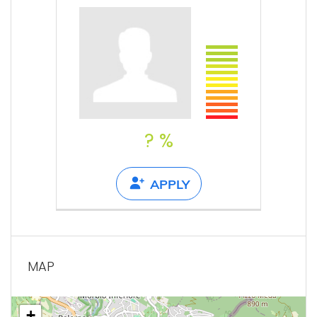
? %
APPLY
MAP
+