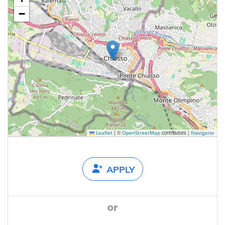
−
|
©
contributors |
Leaflet
OpenStreetMap
Navigator
APPLY
or