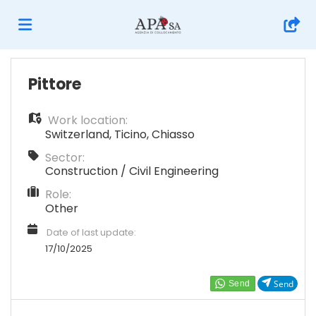
Home
Pittore
Work location:
Job
Switzerland
,
Ticino
,
Chiasso
Sector:
list
Upload
Construction / Civil Engineering
Role:
Other
your
Login
Date of last update:
17/10/2025
CV
Language
Send