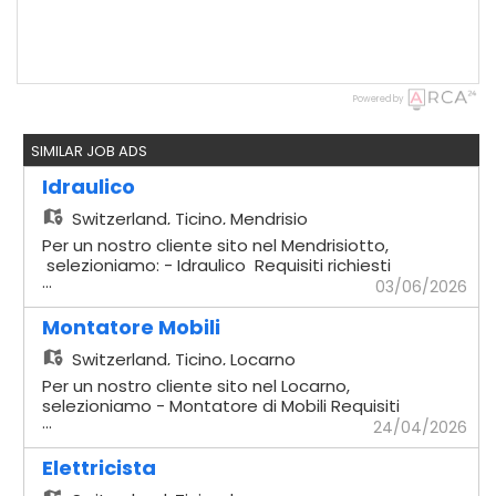
Powered by
SIMILAR JOB ADS
Idraulico
Switzerland,
Ticino, Mendrisio
Per un nostro cliente sito nel Mendrisiotto,
selezioniamo: - Idraulico Requisiti richiesti
...
- Comprovata esperienza in cantiere -
03/06/2026
Impianti sottomuro - Solette - Capacità di
lavorare in autonomia - Disponibilità
Montatore Mobili
immediata Offriamo - Contratto
Switzerland,
Ticino, Locarno
temporaneo con possibilità di rinnovo -
Stipendio secondo CCL di riferimento
Per un nostro cliente sito nel Locarno,
Verrà dato seguito ai profili che si rifanno
selezioniamo - Montatore di Mobili Requisiti
...
alla descrizione
richiesti - Comprovata esperienza
24/04/2026
pluriennale nella mansione - Comprovata
capacità a lavorare in maniera autonoma -
Elettricista
Possesso dell'attrezzatura di base -