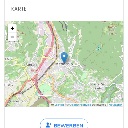
KARTE
+
−
|
©
contributors |
Leaflet
OpenStreetMap
Navigator
BEWERBEN