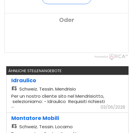
Oder
Powered by
ÄHNLICHE STELLENANGEBOTE
Idraulico
Schweiz,
Tessin, Mendrisio
Per un nostro cliente sito nel Mendrisiotto,
selezioniamo: - Idraulico Requisiti richiesti
...
- Comprovata esperienza in cantiere -
03/06/2026
Impianti sottomuro - Solette - Capacità di
lavorare in autonomia - Disponibilità
Montatore Mobili
immediata Offriamo - Contratto
Schweiz,
Tessin, Locarno
temporaneo con possibilità di rinnovo -