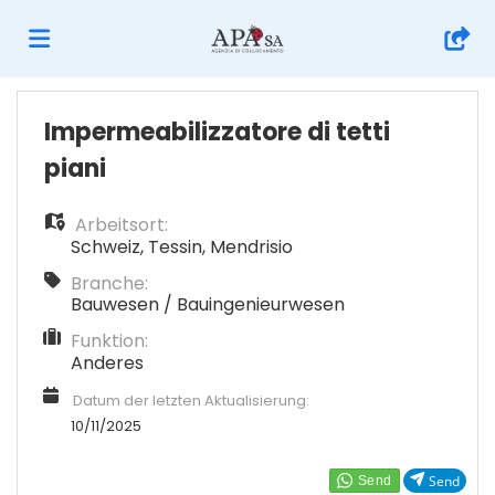
Home
Impermeabilizzatore di tetti
piani
Stellen
Arbeitsort:
Schweiz
,
Tessin
,
Mendrisio
Lebenslauf
Branche:
Bauwesen / Bauingenieurwesen
Funktion:
hochladen
Anmelden
Anderes
Datum der letzten Aktualisierung:
Sprache
10/11/2025
Send