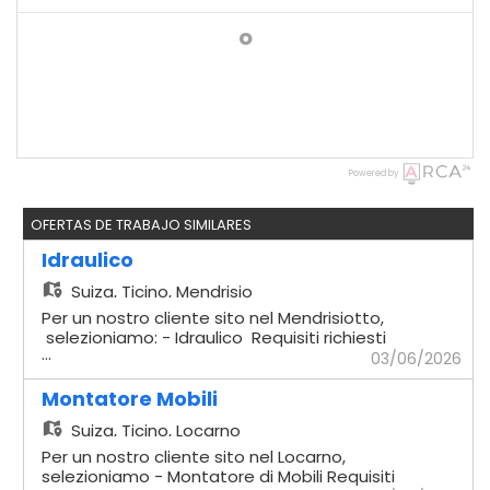
o
Powered by
OFERTAS DE TRABAJO SIMILARES
Idraulico
Suiza,
Ticino, Mendrisio
Per un nostro cliente sito nel Mendrisiotto,
selezioniamo: - Idraulico Requisiti richiesti
...
- Comprovata esperienza in cantiere -
03/06/2026
Impianti sottomuro - Solette - Capacità di
lavorare in autonomia - Disponibilità
Montatore Mobili
immediata Offriamo - Contratto
Suiza,
Ticino, Locarno
temporaneo con possibilità di rinnovo -
Stipendio secondo CCL di riferimento
Per un nostro cliente sito nel Locarno,
Verrà dato seguito ai profili che si rifanno
selezioniamo - Montatore di Mobili Requisiti