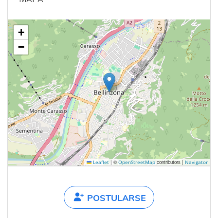
+
−
|
©
contributors |
Leaflet
OpenStreetMap
Navigator
POSTULARSE