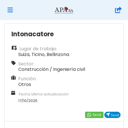
Home
Intonacatore
Lugar de trabajo:
Lista
Suiza
,
Ticino
,
Bellinzona
Sector:
ofertas
Subir
Construcción / Ingeniería civil
Función:
Otros
de
CV
Acceso
Fecha última actualización:
17/10/2025
trabajo
Idioma
Send