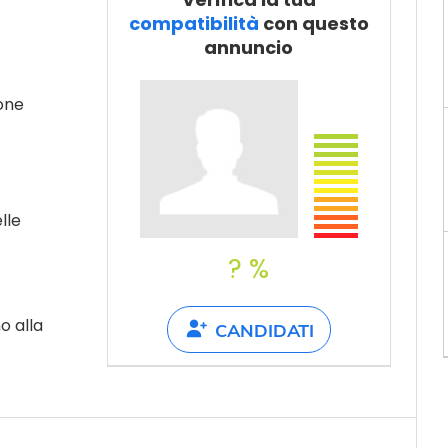
Dillo a un
compatibilità
con questo
amico
annuncio
one
lle
? %
o alla
CANDIDATI