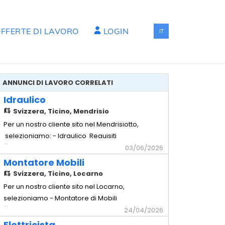
FFERTE DI LAVORO
LOGIN
IT
ANNUNCI DI LAVORO CORRELATI
Idraulico
Svizzera,
Ticino, Mendrisio
Per un nostro cliente sito nel Mendrisiotto,
selezioniamo: - Idraulico Requisiti
...
richiesti - Comprovata esperienza in
03/06/2026
cantiere - Impianti sottomuro - Solette -
Montatore Mobili
Capacità di lavorare in autonomia -
Svizzera,
Ticino, Locarno
Disponibilità immediata Offriamo -
Per un nostro cliente sito nel Locarno,
Contratto temporaneo con possibilità di
selezioniamo - Montatore di Mobili
...
rinnovo - Stipendio secondo
Requisiti richiesti - Comprovata
24/04/2026
esperienza pluriennale nella mansione -
Elettricista