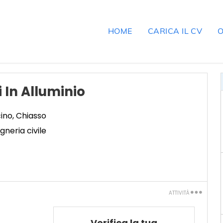
HOME
CARICA IL CV
O
 In Alluminio
cino
,
Chiasso
egneria civile
ATTIVITÀ
Stampa
Verifica la tua