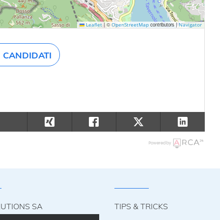
|
©
contributors |
Leaflet
OpenStreetMap
Navigator
CANDIDATI
Powered by
LUTIONS SA
TIPS & TRICKS