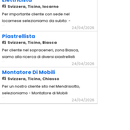
Comprovata capacità a lavorare in
Svizzera,
Ticino, locarno
maniera autonoma - Possesso
Per importante cliente con sede nel
dell'attrezzatura di base - Disponibilità a
locarnese selezioniamo da subito: -
...
lavorare in Trasferta in Svizzera Interna
Elettricista Mansioni - Installazione e
24/04/2026
Offr
manutenzione di impianti elettrici civili e
Piastrellista
industriali - Cablaggio e montaggio di
Svizzera,
Ticino, Biasca
quadri elettrici, prese, interruttori e altri
Per cliente nel sopraceneri, zona Biasca,
componenti - Posa di cavi, canaline e
siamo alla ricerca di diversi piastrellisti
...
tubazioni elettriche
con comprovata esperienza si lavorerà
24/04/2026
su strutture di privati ed industriali
Montatore Di Mobili
attrezzatura propria richiesta (esclusa la
Svizzera,
Ticino, Chiasso
tagliapistrelle)
Per un nostro cliente sito nel Mendrisiotto,
selezioniamo - Montatore di Mobili
...
Requisiti richiesti - Comprovata
24/04/2026
esperienza pluriennale nella mansione -
Comprovata capacità a lavorare in
maniera autonoma - Possesso
dell'attrezzatura di base - Disponibilità a