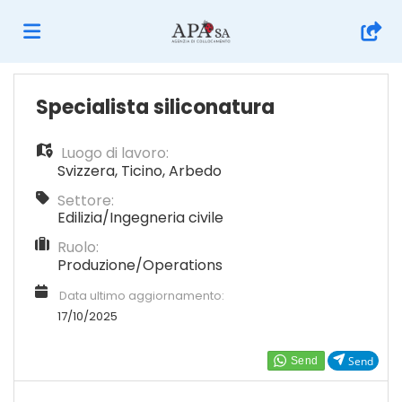
Home
Specialista siliconatura
Luogo di lavoro:
Offerte
Svizzera
,
Ticino
,
Arbedo
Settore:
di
Carica
Edilizia/Ingegneria civile
Ruolo:
Produzione/Operations
lavoro
il
Login
Data ultimo aggiornamento:
17/10/2025
CV
Lingua
Send