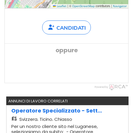
|
©
contributors |
Leaflet
OpenStreetMap
Navigator
CANDIDATI
oppure
Powered by
ANNUNCI DI LAVORO CORRELATI
Operatore Specializzato - Settore Pubblicità E Grafica
Svizzera,
Ticino, Chiasso
Per un nostro cliente sito nel Luganese,
selezioniamo da subito: - Operatore