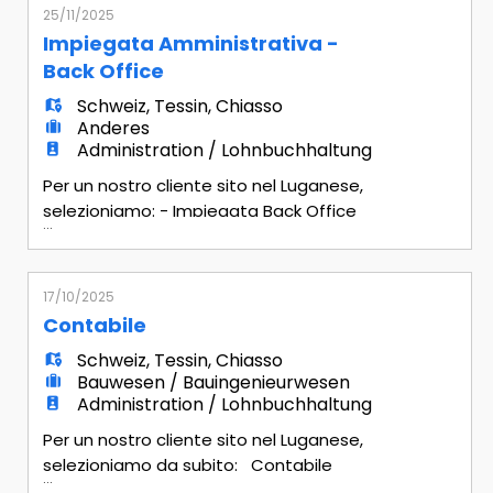
dell'azienda - Predisposizione del bilancio
25/11/2025
e rendiconti vari finanziari - Gestione
Impiegata Amministrativa -
della fatturazione e del pagamento dei
Back Office
fornitori - Gestione degli scoperti in
Schweiz
,
Tessin
,
Chiasso
tandem con i commerciali Requisiti
Anderes
Administration / Lohnbuchhaltung
Per un nostro cliente sito nel Luganese,
selezioniamo: - Impiegata Back Office
...
Mansionario - Gestione documentazione
amministrativa e contabile - Utilizzo
avanzato del Software TeamSystem per
17/10/2025
la gestione dei dati - Gestione dei
Contabile
fornitori in lingua inglese - Collaborazione
Schweiz
,
Tessin
,
Chiasso
con il team amministrativo per la
Bauwesen / Bauingenieurwesen
preparazione di report Requisiti richie
Administration / Lohnbuchhaltung
Per un nostro cliente sito nel Luganese,
selezioniamo da subito: Contabile
...
Sede: Agno, Ticino Mansionario: -