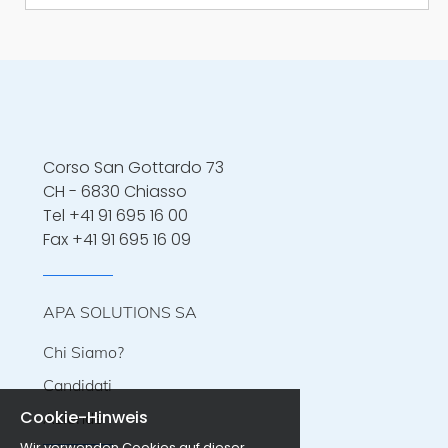
Gestione della contabilità generale -
Registrazione e controllo delle operazioni
contabili - Gestione degli stipendi e dei
relativi adempimenti fiscali e
previdenziali utilizzando Progel -
Preparazione di bilanci e rapp
Corso San Gottardo 73
CH - 6830 Chiasso
Tel
+41 91 695 16 00
Fax +41 91 695 16 09
APA SOLUTIONS SA
Chi Siamo?
Candidati
Cookie-Hinweis
Aziende
Wir verwenden Cookies auf dieser