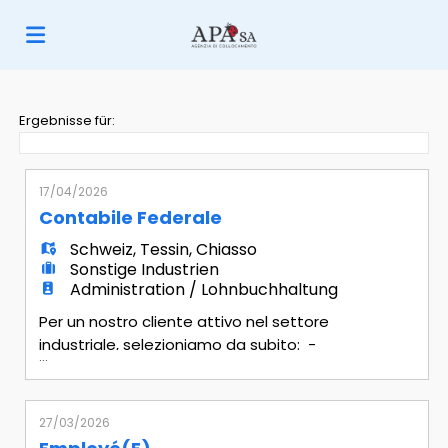
Home
Ergebnisse für:
Stellen
17/04/2026
Contabile Federale
Lebenslauf
Schweiz
,
Tessin
,
Chiasso
Sonstige Industrien
Administration / Lohnbuchhaltung
hochladen
Anmelden
Per un nostro cliente attivo nel settore
industriale, selezioniamo da subito: -
...
Contabile Federale Mansionario -
Sprache
Contabilità generale: tenuta della
contabilità ordinaria fino al bilancio,
27/03/2026
gestione banche e Iva - Chiusure