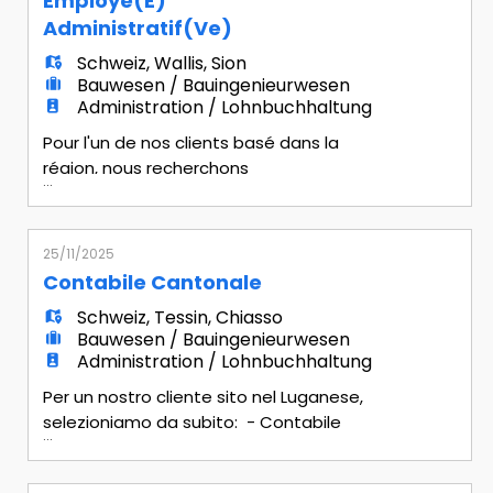
Employé(e)
EN
contabili: allestimento chiusure mensili,
Administratif(ve)
trimestrali e annuali secondo normative
Schweiz
,
Wallis
,
Sion
vigenti - Rendiconti e Reporting:
FR
Bauwesen / Bauingenieurwesen
preparazi
Administration / Lohnbuchhaltung
Pour l'un de nos clients basé dans la
IT
région, nous recherchons
...
immédiatement un(e) : Employé(e)
administratif(ve) Missions principales -
DE
Prise de commandes par téléphone et
25/11/2025
e-mail en français, allemand et italien -
Contabile Cantonale
Saisie des commandes dans le système
ES
Schweiz
,
Tessin
,
Chiasso
AS400 - Coordination avec la logistique
Bauwesen / Bauingenieurwesen
et la distribution - Gestion des données
Administration / Lohnbuchhaltung
clients - Factu
PT
Per un nostro cliente sito nel Luganese,
selezioniamo da subito: - Contabile
...
Cantonale Mansionario - Tenuta della
contabilità generale e analitica