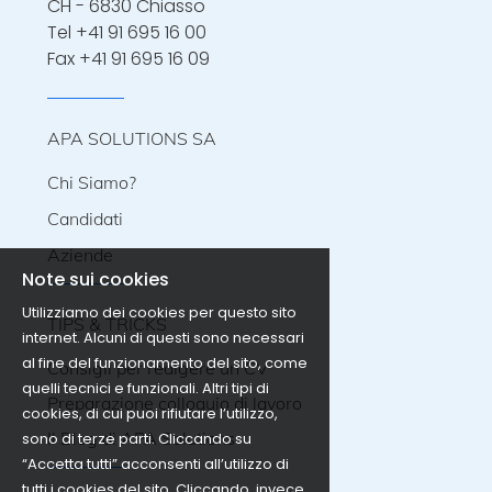
CH - 6830 Chiasso
Tel
+41 91 695 16 00
Fax +41 91 695 16 09
APA SOLUTIONS SA
Chi Siamo?
Candidati
Aziende
Note sui cookies
Utilizziamo dei cookies per questo sito
TIPS & TRICKS
internet. Alcuni di questi sono necessari
al fine del funzionamento del sito, come
Consigli per redigere un CV
quelli tecnici e funzionali. Altri tipi di
Preparazione colloquio di lavoro
cookies, di cui puoi rifiutare l’utilizzo,
Il Blog di APA Solutions
sono di terze parti. Cliccando su
“Accetta tutti” acconsenti all’utilizzo di
tutti i cookies del sito. Cliccando, invece,