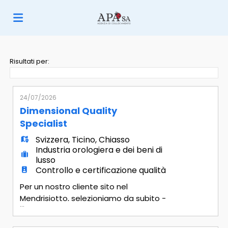
Home
Risultati per:
Offerte
24/07/2026
Dimensional Quality
di
Carica
Specialist
Svizzera
,
Ticino
,
Chiasso
Industria orologiera e dei beni di
lavoro
il
Login
lusso
Controllo e certificazione qualità
Per un nostro cliente sito nel
CV
Lingua
Mendrisiotto, selezioniamo da subito -
...
Dimensional Quality Specialist Tipologia
della figura Figura tecnico-operativa con