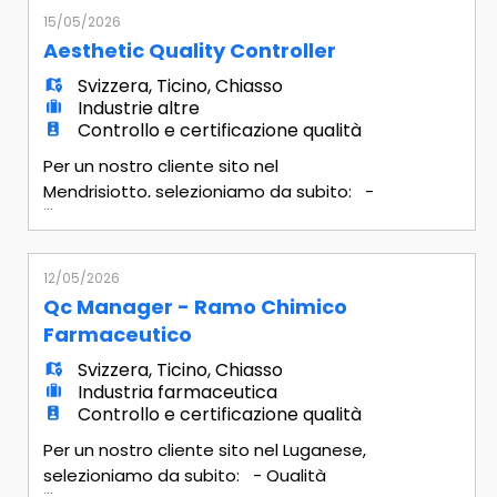
EN
responsabilità di coordinamento.
15/05/2026
Riporto gerarchico La figura riporterà
Aesthetic Quality Controller
direttamente al Quality Assurance
FR
Svizzera
,
Ticino
,
Chiasso
Manager (QAM). Scopo della posizione
Industrie altre
La risorsa sarà il riferimento operativ
Controllo e certificazione qualità
IT
Per un nostro cliente sito nel
Mendrisiotto, selezioniamo da subito: -
...
Aesthetic Quality Controller Mansionario
DE
• Eseguire il controllo qualità estetico dei
prodotti finiti in uscita dalla produzione
12/05/2026
(validazione lotti); • Validare la
Qc Manager - Ramo Chimico
ES
conformità estetica dei componenti e
Farmaceutico
dei prodotti rispetto agli standard
Svizzera
,
Ticino
,
Chiasso
qualitativi aziendali; • Impleme
PT
Industria farmaceutica
Controllo e certificazione qualità
Per un nostro cliente sito nel Luganese,
selezioniamo da subito: - Qualità
...