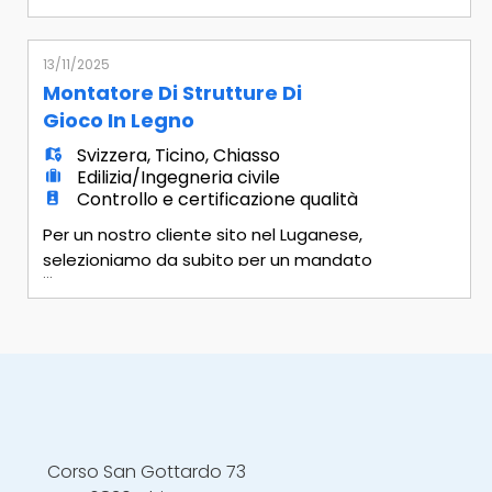
Control Manager Mansionario ·
Gestione del Personale e
Formazione: Deve guidare il team del
13/11/2025
laboratorio QC, assicurando una
Montatore Di Strutture Di
formazione continua e la corretta
Gioco In Legno
applicazione delle procedure operative
Svizzera
,
Ticino
,
Chiasso
(SOP). · Approvazione e Controllo: Ha
Edilizia/Ingegneria civile
l'autorità d
Controllo e certificazione qualità
Per un nostro cliente sito nel Luganese,
selezioniamo da subito per un mandato
...
temporaneo Mansionario - Installazione
di strutture di gioco in legno (scivoli,
scale, ponti, torri..) secondo specifiche
tecniche e norme di sicurezza -
Applicazione di trattamenti protettivi e
finiture - Controllo finale per assicurarsi
della loro stabilità e sicurez
Corso San Gottardo 73