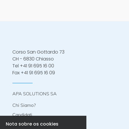
territorio, - carico e scarico della merce
eventualmente con ausilio di sponda
idraulica o carello, - controllo documenti
di trasporto Requisiti richiesti:
Corso San Gottardo 73
CH - 6830 Chiasso
Tel
+41 91 695 16 00
Fax +41 91 695 16 09
APA SOLUTIONS SA
Chi Siamo?
Candidati
Nota sobre os cookies
Aziende