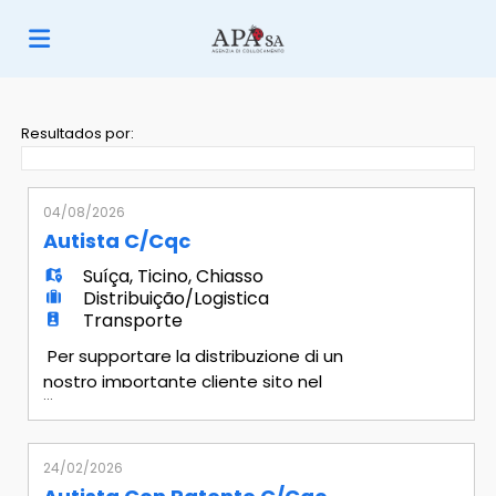
Página
Resultados por:
inicial
Ofertas
04/08/2026
Autista C/cqc
de
Regista-
Suíça
,
Ticino
,
Chiasso
Distribuição/Logistica
Transporte
emprego
te
Iniciar
Per supportare la distribuzione di un
nostro importante cliente sito nel
...
Sopraceneri, selezioniamo professionisti
sessão
Língua
per la consegna capillare di prodotti
alimentari sul territorio svizzero. - Autista
24/02/2026
di Veicoli Pesanti (Cat. C / CQC)