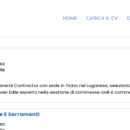
HOME
CARICA IL CV
O
so
ile
eneral Contractor con sede in Ticino nel Luganese, selezioni
er Edile esperto nella gestione di commesse civili e commer
grale delle fasi di progettazione, pianificazione ed esecu
he E Serramenti
so