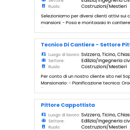
Edilizia/Ingegneria civ
Settore:
Costruzioni/Mestieri
Ruolo:
Selezioniamo per diversi clienti attivi su
mansioni: - Posa e montaggio in cantiere 
...
Installazione di facciate continue in allu
Tecnico Di Cantiere - Settore Pit
Svizzera
,
Ticino
,
Chias
Luogo di lavoro:
Edilizia/Ingegneria civ
Settore:
Costruzioni/Mestieri
Ruolo:
Per conto di un nostro cliente sito nel S
Mansionario: - Pianificazione tecnica: Org
...
coordinamento quotidiano delle squadre s
Pittore Cappottista
Svizzera
,
Ticino
,
Chias
Luogo di lavoro:
Edilizia/Ingegneria civ
Settore:
Costruzioni/Mestieri
Ruolo: