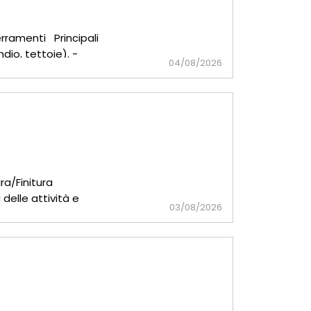
erramenti Principali
dio, tettoie). -
04/08/2026
ura/Finitura
delle attività e
03/08/2026
antie