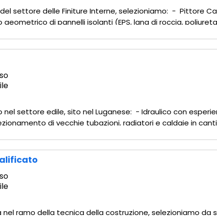
r del settore delle Finiture Interne, selezioniamo: - Pittore
o geometrico di pannelli isolanti (EPS, lana di roccia, poliure
ne della tassellatura di sicurezza secondo gli schemi
so
ile
 nel settore edile, sito nel Luganese: - Idraulico con esperi
onamento di vecchie tubazioni, radiatori e caldaie in cantier
lli isolanti, tracciamento e stesura delle serpentine per
alificato
so
ile
a nel ramo della tecnica della costruzione, selezioniamo da s