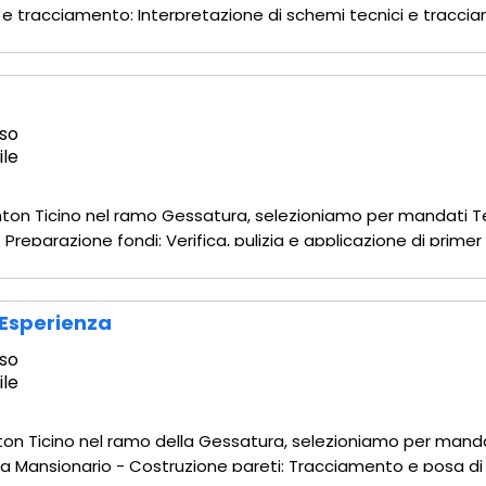
a e tracciamento: Interpretazione di schemi tecnici e traccia
ubazioni: Installazione di condotte per acqua potabile, sca
so
ile
Canton Ticino nel ramo Gessatura, selezioniamo per mandati
Preparazione fondi: Verifica, pulizia e applicazione di primer
 di guide, reti di armatura e paraspigoli di precisione. - Spruz
Esperienza
so
ile
anton Ticino nel ramo della Gessatura, selezioniamo per mand
a Mansionario - Costruzione pareti: Tracciamento e posa di 