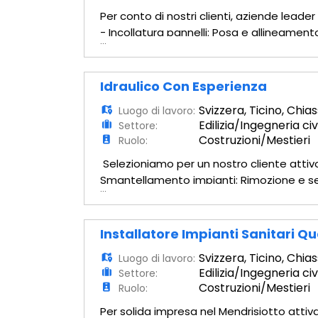
Per conto di nostri clienti, aziende leade
- Incollatura pannelli: Posa e allineament
...
esterne. - Fissaggio meccanico: Esecuzio
Idraulico Con Esperienza
Svizzera
,
Ticino
,
Chias
Luogo di lavoro:
Edilizia/Ingegneria civ
Settore:
Costruzioni/Mestieri
Ruolo:
Selezioniamo per un nostro cliente attivo
Smantellamento impianti: Rimozione e sezi
...
Riscaldamento a pavimento: Posa di panne
Installatore Impianti Sanitari Qu
Svizzera
,
Ticino
,
Chias
Luogo di lavoro:
Edilizia/Ingegneria civ
Settore:
Costruzioni/Mestieri
Ruolo:
Per solida impresa nel Mendrisiotto attiv