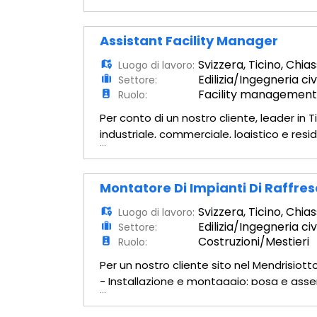
lastre in cartongesso. - Controsoffittatur
Assistant Facility Manager
Svizzera
,
Ticino
,
Chias
Luogo di lavoro:
Edilizia/Ingegneria civ
Settore:
Facility management/
Ruolo:
Per conto di un nostro cliente, leader in
industriale, commerciale, logistico e resid
...
intraprendente da inserire in ottica di f
Montatore Di Impianti Di Raffr
Svizzera
,
Ticino
,
Chias
Luogo di lavoro:
Edilizia/Ingegneria civ
Settore:
Costruzioni/Mestieri
Ruolo:
Per un nostro cliente sito nel Mendrisio
- Installazione e montaggio: posa e assem
...
ventilazione in ambito civile e industriale