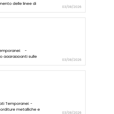
mento delle linee di
03/08/2026
r
 Temporanei: -
 o aggrappanti sulle
03/08/2026
z
ati Temporanei: -
orditure metalliche e
03/08/2026