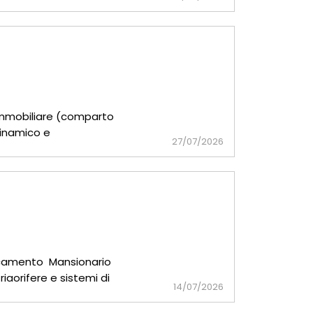
na
e immobiliare (comparto
 dinamico e
27/07/2026
rescamento Mansionario
igorifere e sistemi di
14/07/2026