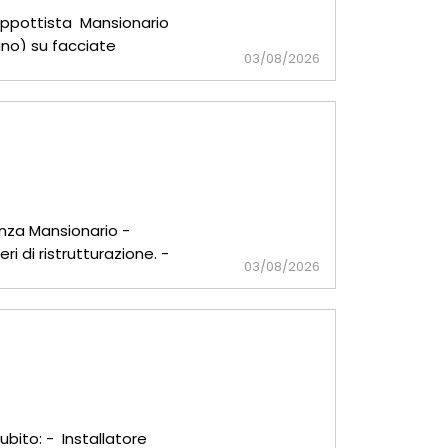
 Cappottista Mansionario
tano) su facciate
03/08/2026
enza Mansionario -
i di ristrutturazione. -
03/08/2026
ubito: - Installatore