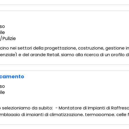
e: Realizzazione di controsoffitti standard, acustici, ispezio
so
ile
Pulizie
 Ticino nei settori della progettazione, costruzione, gestion
enziale) e del grande Retail, siamo alla ricerca di un profilo
orte crescita organica. - Assistant Facility Manager Scopo d
escamento
so
ile
tto selezioniamo da subito: - Montatore di Impianti di Raff
blaggio di impianti di climatizzazione, termopompe, celle fr
. - Predisposizione linee: creazione, brasatura e colleg