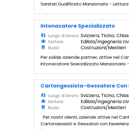
Sanitari Qualificato Mansionario - Lettur
...
tubazione a parete e pavimento. - Posa t
Intonacatore Specializzato
Svizzera
,
Ticino
,
Chias
Luogo di lavoro:
Edilizia/Ingegneria civ
Settore:
Costruzioni/Mestieri
Ruolo:
Per solide aziende partner, attive nel 
Intonacatore Specializzato Mansionario - 
...
superfici. - Posa paraspigoli: Installazione
Cartongessista-Gessatore Con 
Svizzera
,
Ticino
,
Chias
Luogo di lavoro:
Edilizia/Ingegneria civ
Settore:
Costruzioni/Mestieri
Ruolo:
Per nostri clienti, aziende attive nel C
Cartongessisti e Gessatori con Esperienz
...