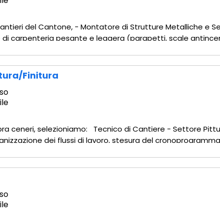
ile
i cantieri del Cantone, - Montatore di Strutture Metalliche e S
di carpenteria pesante e leggera (parapetti, scale antincen
minio/vetro e serramenti strutturali complessi. - Posa e rego
tura/finitura
so
ile
opra ceneri, selezioniamo: Tecnico di Cantiere - Settore Pitt
anizzazione dei flussi di lavoro, stesura del cronoprogramma 
ul campo. - Contabilità e computi: Rilievo delle misure in c
so
ile