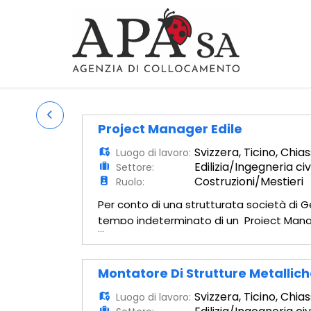
Project Manager Edile
Svizzera
,
Ticino
,
Chias
Luogo di lavoro:
Edilizia/Ingegneria civ
Settore:
Costruzioni/Mestieri
Ruolo:
Per conto di una strutturata società di G
tempo indeterminato di un Project Manag
...
Principali mansioni: - Coordinamento inte
Montatore Di Strutture Metallic
Svizzera
,
Ticino
,
Chias
Luogo di lavoro: