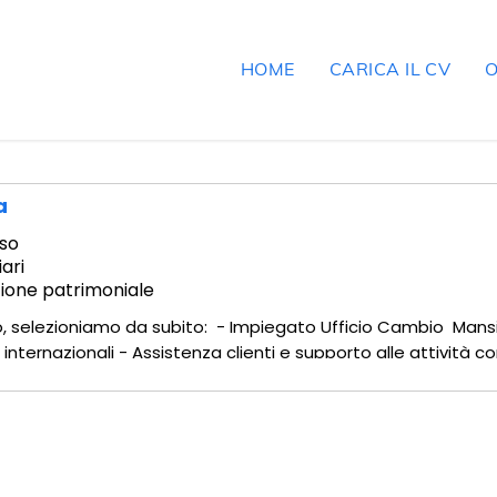
HOME
CARICA IL CV
O
a
so
iari
stione patrimoniale
tto, selezioniamo da subito: - Impiegato Ufficio Cambio Man
internazionali - Assistenza clienti e supporto alle attività 
eri - Collaborazione con team interno - Consegna di valuta