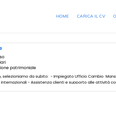
HOME
CARICA IL CV
O
a
so
iari
stione patrimoniale
tto, selezioniamo da subito: - Impiegato Ufficio Cambio Man
internazionali - Assistenza clienti e supporto alle attività 
eri - Collaborazione con team interno - Consegna di valuta