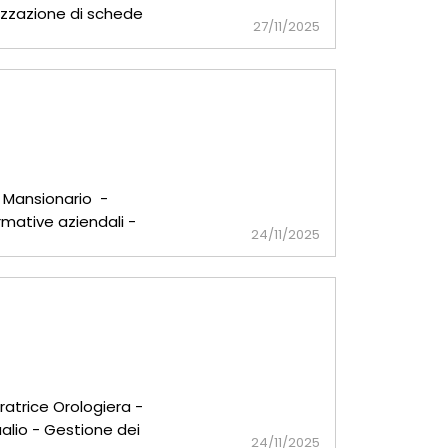
izzazione di schede
27/11/2025
o Mansionario -
rmative aziendali -
24/11/2025
 metod
ratrice Orologiera -
glio - Gestione dei
24/11/2025