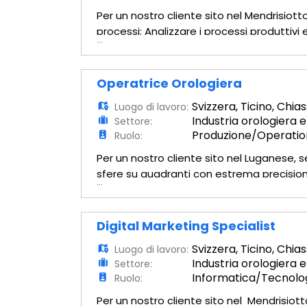
Per un nostro cliente sito nel Mendrisiot
processi: Analizzare i processi produttivi
...
mappe di processo. Identificare e documen
Operatrice Orologiera
Svizzera
,
Ticino
,
Chias
Luogo di lavoro:
Industria orologiera e
Settore:
Produzione/Operatio
Ruolo:
Per un nostro cliente sito nel Luganese,
sfere su quadranti con estrema precisione
...
efficiente e responsabile - Collaborazion
Digital Marketing Specialist
Svizzera
,
Ticino
,
Chias
Luogo di lavoro:
Industria orologiera e
Settore:
Informatica/Tecnolo
Ruolo:
Per un nostro cliente sito nel Mendrisio