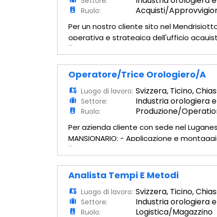
Industria orologiera e
Settore:
Acquisti/Approvvigi
Ruolo:
Per un nostro cliente sito nel Mendrisiot
operativa e strategica dell'ufficio acqui
...
dei rapporti con fornitori nazionali e inte
Operatore/trice Orologiero/a
Svizzera
,
Ticino
,
Chias
Luogo di lavoro:
Industria orologiera e
Settore:
Produzione/Operatio
Ruolo:
Per azienda cliente con sede nel Luganes
MANSIONARIO: - Applicazione e montaggio 
...
particolari - Corretta gestione di compon
Analista Tempi E Metodi
Svizzera
,
Ticino
,
Chias
Luogo di lavoro:
Industria orologiera e
Settore:
Logistica/Magazzino
Ruolo: