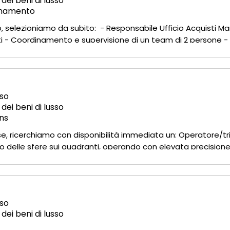
 dei beni di lusso
onamento
to, selezioniamo da subito: - Responsabile Ufficio Acquisti M
sti - Coordinamento e supervisione di un team di 2 persone -
rnazionali - Monitoraggio dei costi, dei tempi di approvv
so
 dei beni di lusso
ns
e, ricerchiamo con disponibilità immediata un: Operatore/tr
delle sfere sui quadranti, operando con elevata precisione
enti, utensili e postazione di lavoro - Collaborazione costan
so
 dei beni di lusso