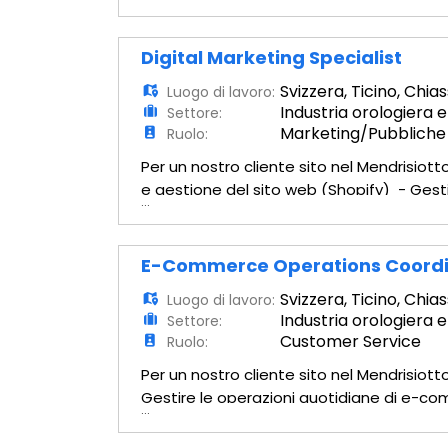
materiali e degli strumenti di lavoro in 
Digital Marketing Specialist
Svizzera
,
Ticino
,
Chias
Luogo di lavoro:
Industria orologiera e
Settore:
Marketing/Pubbliche 
Ruolo:
Per un nostro cliente sito nel Mendrisio
e gestione del sito web (Shopify) - Gest
...
schede prodotto, delle collezioni, dei 
E-Commerce Operations Coordin
Svizzera
,
Ticino
,
Chias
Luogo di lavoro:
Industria orologiera e
Settore:
Customer Service
Ruolo:
Per un nostro cliente sito nel Mendrisi
Gestire le operazioni quotidiane di e-comme
...
"health checks" del sito web. - Monitorare 