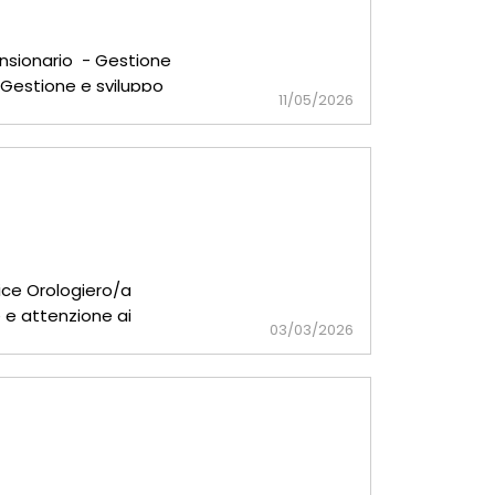
ansionario - Gestione
 Gestione e sviluppo
11/05/2026
ice Orologiero/a
 e attenzione ai
03/03/2026
te con il repa