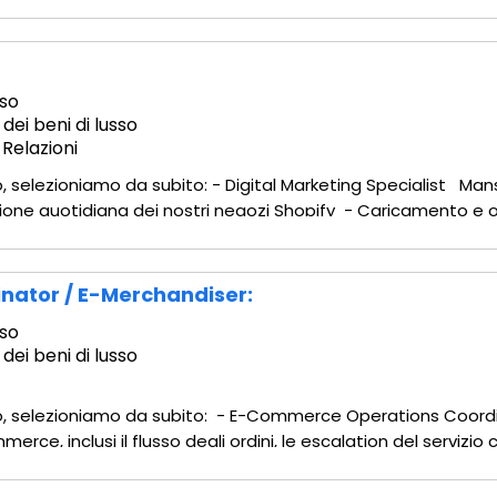
modo efficiente e responsabile - Collaborazione con il team di
so
 dei beni di lusso
Relazioni
tto, selezioniamo da subito: - Digital Marketing Specialist 
ione quotidiana dei nostri negozi Shopify - Caricamento e o
banner della homepage e della navigazione - Manteniment
ator / E-Merchandiser:
so
 dei beni di lusso
otto, selezioniamo da subito: - E-Commerce Operations Coord
rce, inclusi il flusso degli ordini, le escalation del servizio 
e riferire sugli indicatori chiave di prestazione (