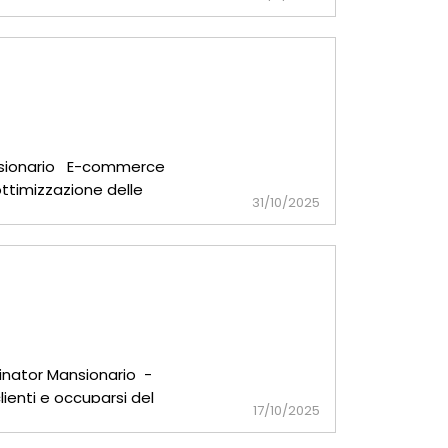
 p
Mansionario E-commerce
ttimizzazione delle
31/10/2025
inator Mansionario -
clienti e occuparsi del
17/10/2025