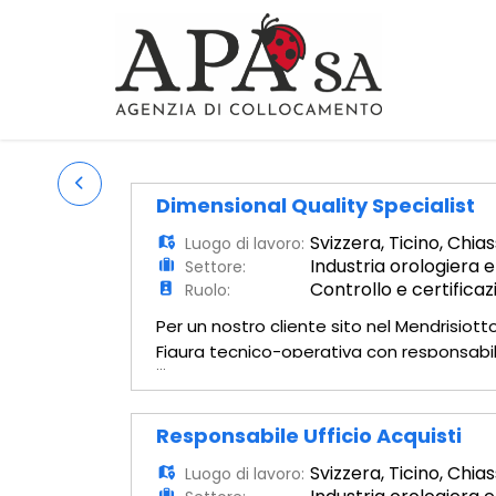
Dimensional Quality Specialist
Svizzera
,
Ticino
,
Chias
Luogo di lavoro:
Industria orologiera e
Settore:
Controllo e certificaz
Ruolo:
Per un nostro cliente sito nel Mendrisiott
Figura tecnico-operativa con responsabil
...
Quality Assurance Manager (QAM). Scopo d
Responsabile Ufficio Acquisti
Svizzera
,
Ticino
,
Chias
Luogo di lavoro: