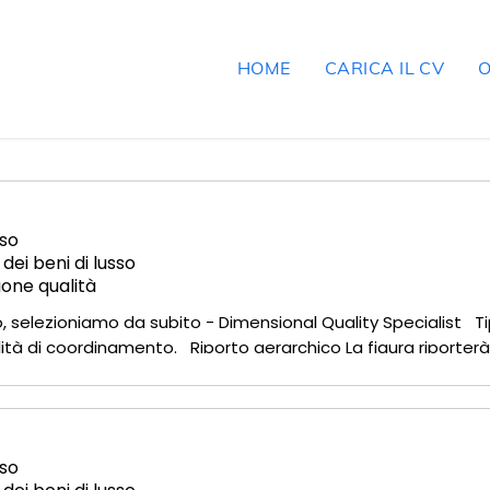
HOME
CARICA IL CV
O
so
 dei beni di lusso
ione qualità
o, selezioniamo da subito - Dimensional Quality Specialist Ti
ità di coordinamento. Riporto gerarchico La figura riporter
ella posizione La risorsa sarà il riferimento operativ
so