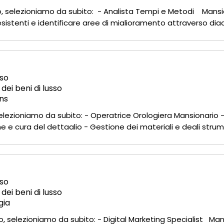
to, selezioniamo da subito: - Analista Tempi e Metodi Mansi
 esistenti e identificare aree di miglioramento attraverso di
tare le operazioni critiche e le relative tempistiche.
so
 dei beni di lusso
ns
 selezioniamo da subito: - Operatrice Orologiera Mansionario
 e cura del dettaglio - Gestione dei materiali e degli strum
e con il team di produzione per garantire la qualità e la con
so
 dei beni di lusso
gia
tto, selezioniamo da subito: - Digital Marketing Specialist 