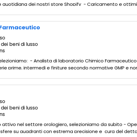
e quotidiana dei nostri store Shopify - Caricamento e ottim
struttura di navigazione - Garantire un'esperienza utente f
o Farmaceutico
so
 dei beni di lusso
ns
 selezioniamo: - Analista di laboratorio Chimico Farmaceutic
aterie prime, intermedi e finiture secondo normative GMP e no
rio (HPLC, GC, Spettroscopia, ecc..) - Validare e qualificare
so
 dei beni di lusso
ns
o attivo nel settore orologiero, selezioniamo da subito - Ope
sfere su quadranti con estrema precisione e cura del detta