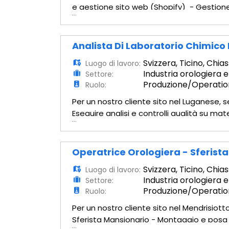
e gestione sito web (Shopify) - Gestion
...
prodotto, collezioni, banner homepage e 
Analista Di Laboratorio Chimic
Svizzera
,
Ticino
,
Chias
Luogo di lavoro:
Industria orologiera e
Settore:
Produzione/Operatio
Ruolo:
Per un nostro cliente sito nel Luganese,
Eseguire analisi e controlli qualità su m
...
Utilizzo della Strumentazione di laborato
Operatrice Orologiera - Sferista
Svizzera
,
Ticino
,
Chias
Luogo di lavoro:
Industria orologiera e
Settore:
Produzione/Operatio
Ruolo:
Per un nostro cliente sito nel Mendrisiott
Sferista Mansionario - Montaggio e posa 
...