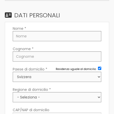
EN
DATI PERSONALI
FR
Nome *
IT
Cognome *
DE
Paese di domicilio *
Residenza uguale al domicilio
ES
PT
Regione di domicilio *
CAP/NAP di domicilio