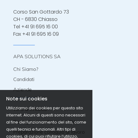
Corso San Gottardo 73
CH - 6830 Chiasso
Tel
+41 91 695 16 00
Fax +41 91 695 16 09
APA SOLUTIONS SA
Chi Siamo?
Candidati
Aziende
Note sui cookies
Utilizziamo dei cookies per questo sito
TIPS & TRICKS
internet. Alcuni di questi sono necessari
Consigli per redigere un CV
al fine del funzionamento del sito, come
quelli tecnici e funzionali. Altri tipi di
Preparazione colloquio di lavoro
cookies, di cui puoi rifiutare l’utilizzo,