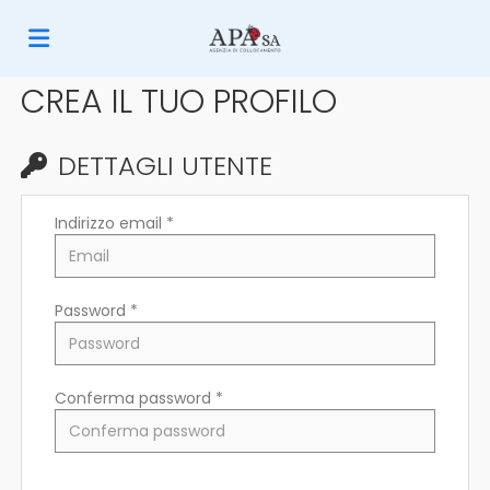
CREA IL TUO PROFILO
Home
DETTAGLI UTENTE
Offerte
Indirizzo email *
di
Carica
Password *
lavoro
il
Login
Conferma password *
CV
Lingua