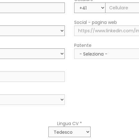
Regione/Cantone di residenza
Social - pagina web
Città di residenza (fiscale)
Patente
Lingua CV *