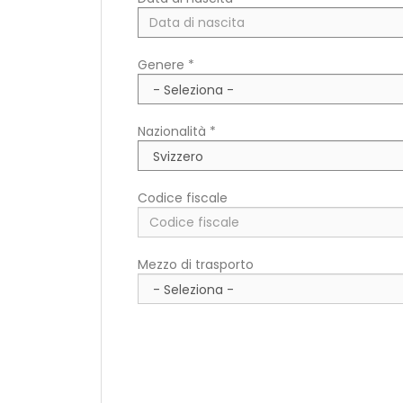
Paese di residenza *
Genere *
CAP/NAP di residenza
Nazionalità *
Indirizzo di residenza
Codice fiscale
Mezzo di trasporto