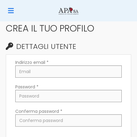
CREA IL TUO PROFILO
Home
DETTAGLI UTENTE
Offerte
Indirizzo email *
di
Carica
Password *
lavoro
il
Login
Conferma password *
CV
Lingua