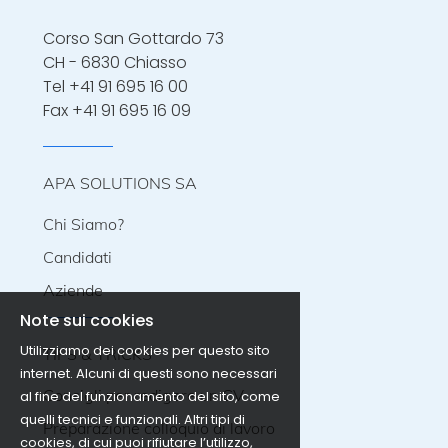
Corso San Gottardo 73
CH - 6830 Chiasso
Tel
+41 91 695 16 00
Fax +41 91 695 16 09
APA SOLUTIONS SA
Chi Siamo?
Candidati
Aziende
Note sui cookies
Utilizziamo dei cookies per questo sito
TIPS & TRICKS
internet. Alcuni di questi sono necessari
Consigli per redigere un CV
al fine del funzionamento del sito, come
quelli tecnici e funzionali. Altri tipi di
Preparazione colloquio di lavoro
cookies, di cui puoi rifiutare l’utilizzo,