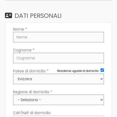
EN
DATI PERSONALI
FR
Nome *
IT
Cognome *
DE
Paese di domicilio *
Residenza uguale al domicilio
ES
PT
Regione di domicilio *
CAP/NAP di domicilio