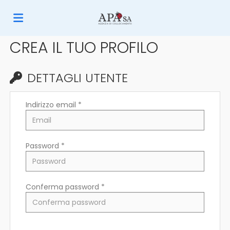
CREA IL TUO PROFILO
Home
DETTAGLI UTENTE
Offerte
Indirizzo email *
di
Carica
Password *
lavoro
il
Login
Conferma password *
CV
Lingua