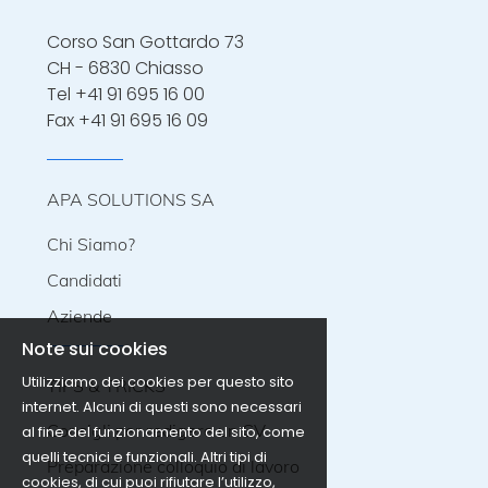
Corso San Gottardo 73
CH - 6830 Chiasso
Tel
+41 91 695 16 00
Fax +41 91 695 16 09
APA SOLUTIONS SA
Chi Siamo?
Candidati
Aziende
Note sui cookies
Utilizziamo dei cookies per questo sito
TIPS & TRICKS
internet. Alcuni di questi sono necessari
Consigli per redigere un CV
al fine del funzionamento del sito, come
quelli tecnici e funzionali. Altri tipi di
Preparazione colloquio di lavoro
cookies, di cui puoi rifiutare l’utilizzo,