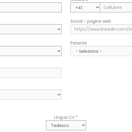
Regione/Cantone di residenza
Social - pagina web
Città di residenza (fiscale)
Patente
Lingua CV *