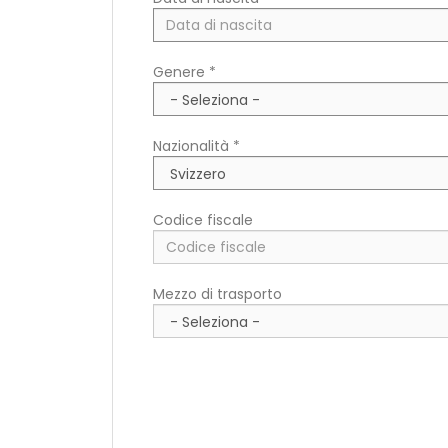
Paese di residenza *
Genere *
CAP/NAP di residenza
Nazionalità *
Indirizzo di residenza
Codice fiscale
Mezzo di trasporto