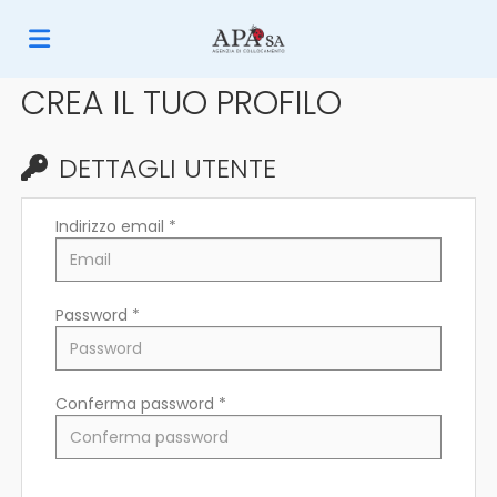
CREA IL TUO PROFILO
Home
DETTAGLI UTENTE
Offerte
Indirizzo email *
di
Carica
Password *
lavoro
il
Login
Conferma password *
CV
Lingua