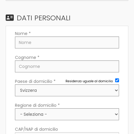
EN
DATI PERSONALI
FR
Nome *
IT
Cognome *
DE
Paese di domicilio *
Residenza uguale al domicilio
ES
PT
Regione di domicilio *
CAP/NAP di domicilio