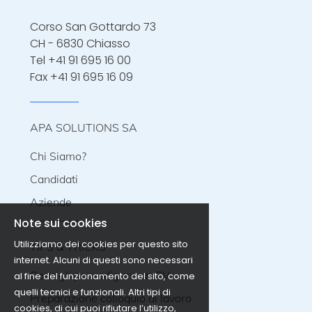
Corso San Gottardo 73
CH - 6830 Chiasso
Tel
+41 91 695 16 00
Fax +41 91 695 16 09
APA SOLUTIONS SA
Chi Siamo?
Candidati
Aziende
Note sui cookies
Utilizziamo dei cookies per questo sito
TIPS & TRICKS
internet. Alcuni di questi sono necessari
Consigli per redigere un CV
al fine del funzionamento del sito, come
quelli tecnici e funzionali. Altri tipi di
Preparazione colloquio di lavoro
cookies, di cui puoi rifiutare l’utilizzo,